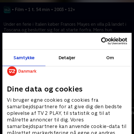
•
Film
•
1 t. 54 min
•
2003
•
12+
Under en ferie i Italien køber Frances Mayes en villa på landet i
Toscana og beslutter sig for at starte forfra. Mens hun
restaurerer huset og falder til i sit nye liv, krydres hendes
tilværelse yderligere af mødet med en flot mand fra byen.
Samtykke
Detaljer
Om
Kræver tilkøb
Mere indhold fra Disney+
Dine data og cookies
Vi bruger egne cookies og cookies fra
samarbejdspartnere for at give dig den bedste
oplevelse af TV 2 PLAY, til statistik og til at
målrette annoncer til dig. Vores
samarbejdspartnere kan anvende cookie-data til
målrettet markedsføring på egne og andres