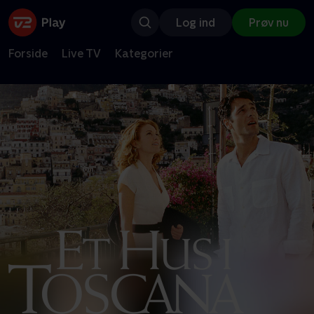
Log ind
Prøv nu
Forside
Live TV
Kategorier