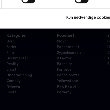
Star Wars: Visions Presents - The Ninth Jedi
L
Serier • 1 sæsoner
2
Kun nødvendige cookie
Kategorier
Populært
S
Børn
Klovn
F
Serier
Badehotellet
H
Film
Sygeplejeskolen
C
Dokumentar
X Factor
T
Reality
Bachelor
B
Livsstil
Forræder
Underholdning
Bachelorette
Comedy
Yellowstone
Nyheder
Paw Patrol
Sport
Barnaby