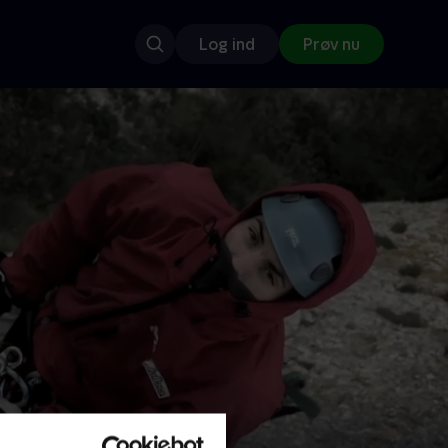
Log ind
Prøv nu