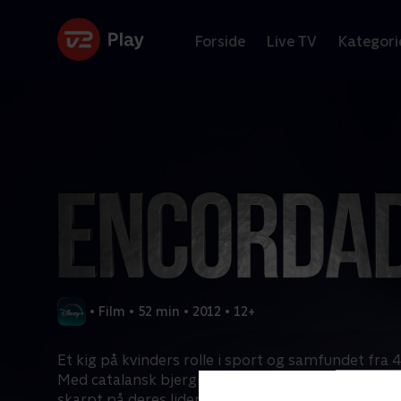
Forside
Live TV
Kategori
•
Film
•
52 min
•
2012
•
12+
Et kig på kvinders rolle i sport og samfundet fra 40
Med catalansk bjergbestigning fra forskellige tider 
skarpt på deres lidenskab for bjergene. En rejse