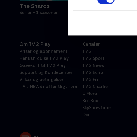
The Shards
Serier • 1 sæsoner
Om TV 2 Play
Kanaler
Priser og abonnement
TV 2
Her kan du se TV 2 Play
TV 2 Sport
Gavekort til TV 2 Play
TV 2 News
Support og Kundecenter
TV 2 Echo
Vilkår og betingelser
TV 2 Fri
TV 2 NEWS i offentligt rum
TV 2 Charlie
C More
BritBox
SkyShowtime
Oiii