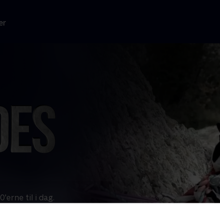
er
'erne til i dag.
stiller vi
 gennem