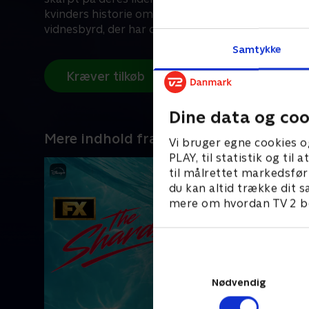
kvinders historie om bjergbestigning og klatring
vidnesbyrd, der har overvundet barrierer og stere
Samtykke
Kræver tilkøb
Dine data og coo
Mere indhold fra Disney+
Vi bruger egne cookies o
PLAY, til statistik og ti
til målrettet markedsfør
du kan altid trække dit s
mere om hvordan TV 2 be
Nødvendig