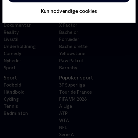
Børn
Klovn
Kun nødvendige cookies
Serier
Badehotellet
Film
Sygeplejeskolen
Dokumentar
X Factor
Reality
Bachelor
Livsstil
Forræder
Underholdning
Bachelorette
Comedy
Yellowstone
Nyheder
Paw Patrol
Sport
Barnaby
Sport
Populær sport
Fodbold
3F Superliga
Håndbold
Tour de France
Cykling
FIFA VM 2026
Tennis
A Liga
Badminton
ATP
WTA
NFL
Serie A