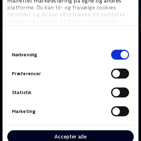
målrettet markedsføring på egne og andres
platforme. Du kan til- og fravælge cookies
herunder, og du kan altid trække dit samtykke
tilbage ved at klikke på ’Cookie-indstillinger’ i
bunden af siden. Læs mere om hvordan TV 2
behandler dine oplysninger i
TV 2s privatlivspolitik
.
Samtykkevalg
Om TV 2 Play
Kanaler
Nødvendig
Priser og abonnement
TV 2
Her kan du se TV 2 Play
TV 2 Sport
Præferencer
Gavekort til TV 2 Play
TV 2 News
Support og
TV 2 Echo
Kundecenter
TV 2 Fri
Statistik
Vilkår og betingelser
TV 2 Charlie
TV 2 NEWS i offentligt
C More
rum
Marketing
BritBox
SkyShowtime
Oiii
Acceptér alle
Kategorier
Populært