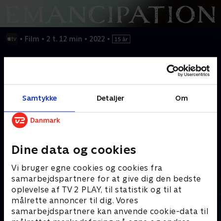
•
Film
•
2 t. 12 min
•
2022
•
Inspireret af den gribende historie om en mand, der ville gøre
alt for sin familie – og for sin frihed. Da den slavegjorte Peter
sætter livet på spil for at flygte og vende hjem til sin familie,
begiver han sig ud på en farefuld færd drevet af kærlighed og
Samtykke
Detaljer
Om
udholdenhed.
Kræver tilkøb
Dine data og cookies
Mere indhold fra Apple TV
Vi bruger egne cookies og cookies fra
samarbejdspartnere for at give dig den bedste
oplevelse af TV 2 PLAY, til statistik og til at
målrette annoncer til dig. Vores
samarbejdspartnere kan anvende cookie-data til