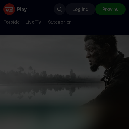
Log ind
Prøv nu
Forside
Live TV
Kategorier