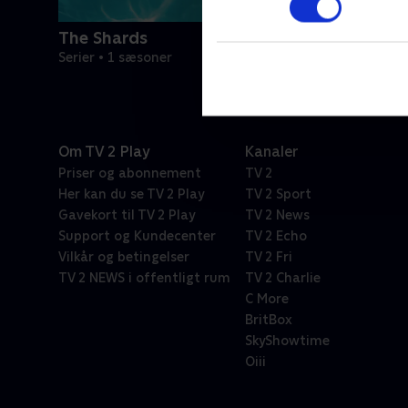
The Shards
Serier • 1 sæsoner
Om TV 2 Play
Kanaler
Priser og abonnement
TV 2
Her kan du se TV 2 Play
TV 2 Sport
Gavekort til TV 2 Play
TV 2 News
Support og Kundecenter
TV 2 Echo
Vilkår og betingelser
TV 2 Fri
TV 2 NEWS i offentligt rum
TV 2 Charlie
C More
BritBox
SkyShowtime
Oiii