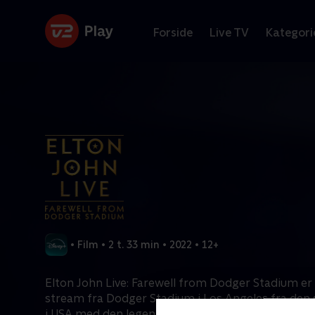
Forside
Live TV
Kategori
•
Film
•
2 t. 33 min
•
2022
•
12+
Elton John Live: Farewell from Dodger Stadium er
stream fra Dodger Stadium i Los Angeles fra den 
i USA med den legendariske superstjerne Elton Jo