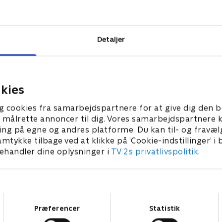
ncerten på
ier, i en af de
 must-see-
Detaljer
iske koncert
kies
g cookies fra samarbejdspartnere for at give dig den b
l at målrette annoncer til dig. Vores samarbejdspartner
ing på egne og andres platforme. Du kan til- og fravæl
amtykke tilbage ved at klikke på ’Cookie-indstillinger’ i
handler dine oplysninger i
TV 2s privatlivspolitik
.
Samtykkevalg
Præferencer
Statistik