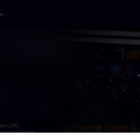
er
 en LIVE-
sidste koncert
hn. Som en del