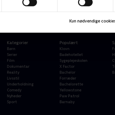
Star Wars: Visions Presents - The Ninth Jedi
L
Serier • 1 sæsoner
2
Kun nødvendige cookie
Kategorier
Populært
S
Børn
Klovn
F
Serier
Badehotellet
H
Film
Sygeplejeskolen
C
Dokumentar
X Factor
T
Reality
Bachelor
B
Livsstil
Forræder
Underholdning
Bachelorette
Comedy
Yellowstone
Nyheder
Paw Patrol
Sport
Barnaby