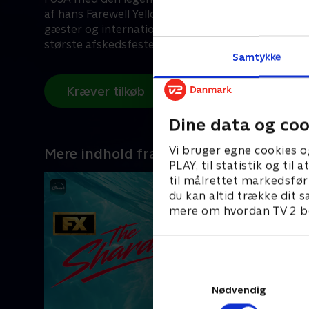
af hans Farewell Yellow Brick Road Tour byder ko
gæster og internationale hits, der spænder over årt
største afskedsfester i musikhistorien. Det er en
Samtykke
begivenhed, der bringer den spektakulære, histor
ind i seernes hjem over hele verden.
Kræver tilkøb
Dine data og coo
Vi bruger egne cookies o
Mere indhold fra Disney+
PLAY, til statistik og ti
til målrettet markedsfør
du kan altid trække dit s
mere om hvordan TV 2 be
Nødvendig