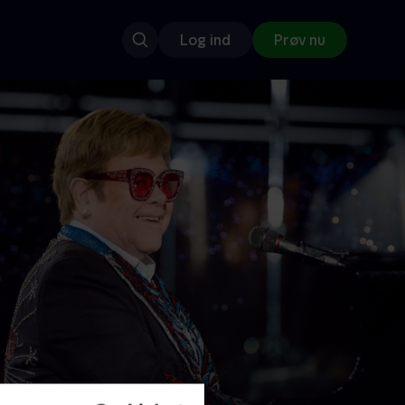
Log ind
Prøv nu