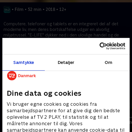
•
Film
•
52 min
•
2018
•
12+
Computere, telefoner og tablets er en integreret del af det
moderne liv, men deres bortskaffelse udgør en alvorlig
miljøtrussel. "E-LIFE" dykker ned i den ulovlige handel og de
giftige virkninger af elektronisk affald over hele verden. Gennem
personlige historier udforsker den løsninger på denne
presserende krise.
Samtykke
Detaljer
Om
Kræver tilkøb
Mere indhold fra Disney+
Dine data og cookies
Vi bruger egne cookies og cookies fra
samarbejdspartnere for at give dig den bedste
oplevelse af TV 2 PLAY, til statistik og til at
målrette annoncer til dig. Vores
samarbejdspartnere kan anvende cookie-data til