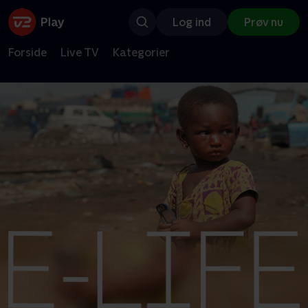
Log ind
Prøv nu
Forside
Live TV
Kategorier