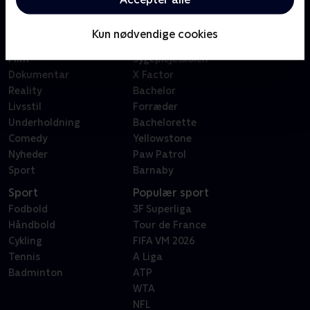
Kategorier
Populært
Børn
Klovn
Kun nødvendige cookies
Serier
Badehotellet
Film
Sygeplejeskolen
Dokumentar
X Factor
Reality
Bachelor
Livsstil
Forræder
Underholdning
Bachelorette
Comedy
Yellowstone
Nyheder
Paw Patrol
Sport
Barnaby
Sport
Populær sport
Fodbold
3F Superliga
Håndbold
Tour de France
Cykling
FIFA VM 2026
Tennis
A Liga
Badminton
ATP
WTA
NFL