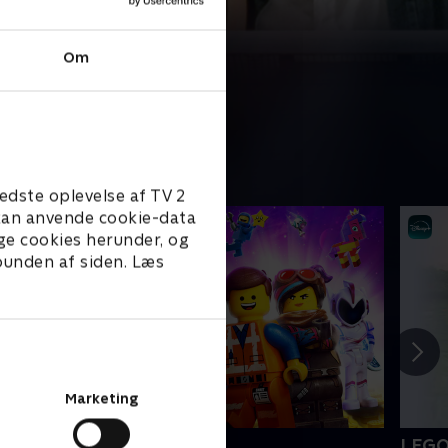
Om
edste oplevelse af TV 2
e kan anvende cookie-data
ge cookies herunder, og
 bunden af siden. Læs
Marketing
EGO filmen 2
LEGO