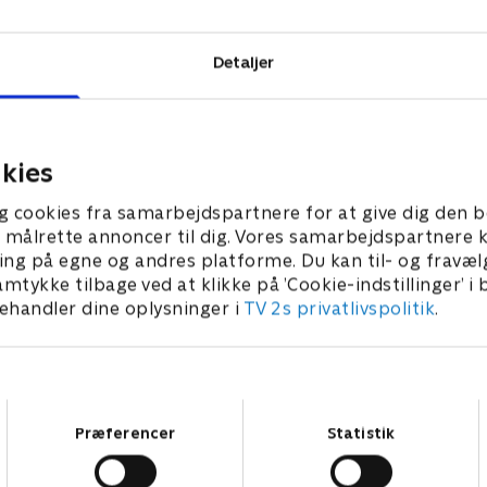
Detaljer
kies
g cookies fra samarbejdspartnere for at give dig den b
l at målrette annoncer til dig. Vores samarbejdspartner
ing på egne og andres platforme. Du kan til- og fravæl
amtykke tilbage ved at klikke på ’Cookie-indstillinger’ i
handler dine oplysninger i
TV 2s privatlivspolitik
.
Samtykkevalg
Præferencer
Statistik
Star Wars: Visions Presents - The Ninth Jedi
L