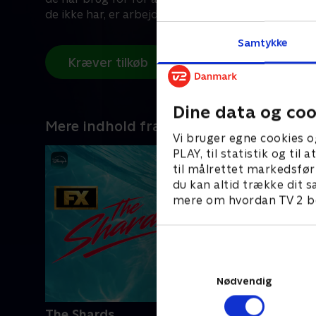
de ikke har, er arbejde.
Samtykke
Kræver tilkøb
Dine data og coo
Mere indhold fra Disney+
Vi bruger egne cookies o
PLAY, til statistik og ti
til målrettet markedsfør
du kan altid trække dit s
mere om hvordan TV 2 be
Nødvendig
The Shards