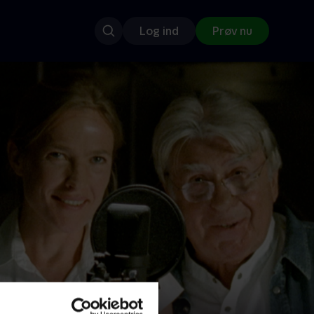
Log ind
Prøv nu