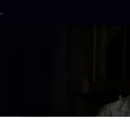
er
keren fru
genia har alt,
lejlighed. Det,