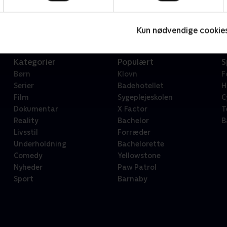
Serier • 1 sæsoner
2
Kun nødvendige cookie
Kategorier
Populært
S
Børn
Klovn
F
Serier
Badehotellet
H
Film
Sygeplejeskolen
C
Dokumentar
X Factor
T
Reality
Bachelor
B
Livsstil
Forræder
Underholdning
Bachelorette
Comedy
Yellowstone
Nyheder
Paw Patrol
Sport
Barnaby