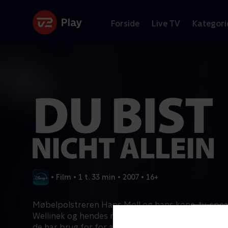
Forside
Live TV
Kategori
•
Film
•
1 t. 33 min
•
2007
•
16+
Møbelpolstreren Hans Moll og hans kone, tv-spea
Wellinek og hendes mand og den tysk-russiske Jew
de har brug for for at kunne leve: Mad, vand og en 