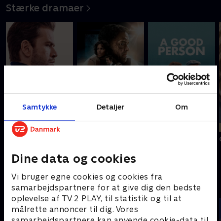
Stærke dramaer
Samtykke
Detaljer
Om
Nyligt tilføjet
Nyligt tilføjet
Cloud Atlas
Kollision
A Good Person
Dine data og cookies
Film til store og små - kræver
Vi bruger egne cookies og cookies fra
SkyShowtime
samarbejdspartnere for at give dig den bedste
oplevelse af TV 2 PLAY, til statistik og til at
målrette annoncer til dig. Vores
samarbejdspartnere kan anvende cookie-data til