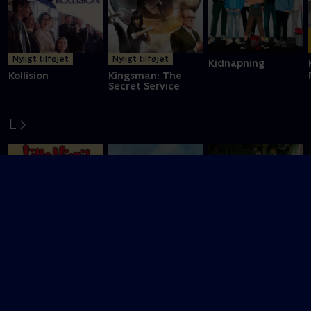
Nyligt tilføjet
Nyligt tilføjet
Kidnapning
Kollision
Kingsman: The
Secret Service
L
Lille Virgil og Orla
Lassie - et nyt
Little Women
Frøsnapper
eventyr