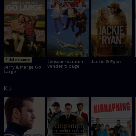
Sidste chance
Jönsson-banden
Jackie & Ryan
vender tilbage
Jerry & Marge Go
Large
K