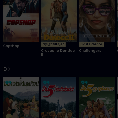
Nyligt tilføjet
Sidste chance
Copshop
Crocodile Dundee
Challengers
II
D