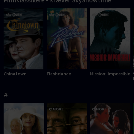
Filmklassikere - kræver SkyShowtime
Chinatown
Flashdance
Mission: Impossible
#