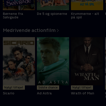
Børnene fra
De 5 og spionerne
Krummerne - alt
Sølvgade
på spil
Medrivende actionfilm
Nyligt tilføjet
Sidste chance
Nyligt tilføjet
Sicario
Ad Astra
Wrath of Man