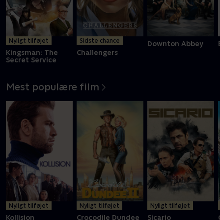
Nyligt tilføjet
Sidste chance
Downton Abbey
Kingsman: The
Challengers
Secret Service
Mest populære film
Nyligt tilføjet
Nyligt tilføjet
Nyligt tilføjet
Kollision
Crocodile Dundee
Sicario