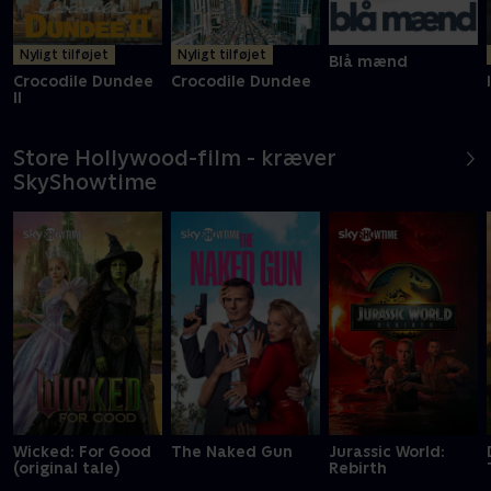
Nyligt tilføjet
Nyligt tilføjet
Blå mænd
Crocodile Dundee
Crocodile Dundee
II
Store Hollywood-film - kræver
SkyShowtime
Wicked: For Good
The Naked Gun
Jurassic World:
(original tale)
Rebirth