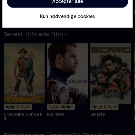
Acceptér alle
Sidste chance
Once Upon a Time
Little Women
Kun nødvendige cookies
in Hollywood
Challengers
Senest tilføjede film
Nyligt tilføjet
Nyligt tilføjet
Nyligt tilføjet
Crocodile Dundee
Kollision
Sicario
II