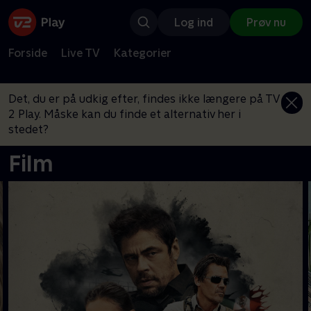
Log ind
Prøv nu
Forside
Live TV
Kategorier
Det, du er på udkig efter, findes ikke længere på TV
2 Play. Måske kan du finde et alternativ her i
stedet?
Film