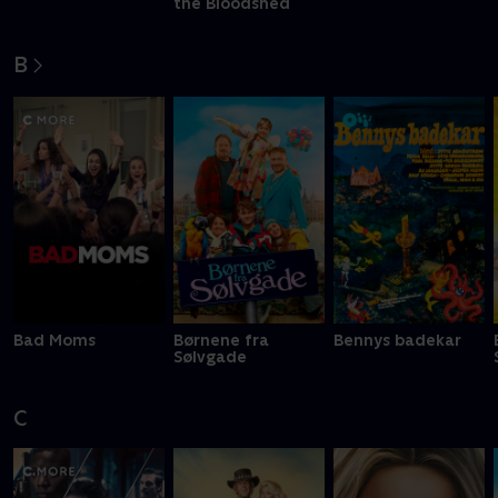
the Bloodshed
B
Bad Moms
Børnene fra
Bennys badekar
Sølvgade
C