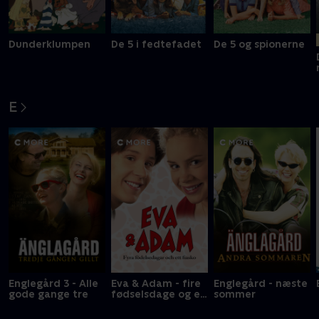
Dunderklumpen
De 5 i fedtefadet
De 5 og spionerne
E
Englegård 3 - Alle
Eva & Adam - fire
Englegård - næste
gode gange tre
fødselsdage og en
sommer
fiasko