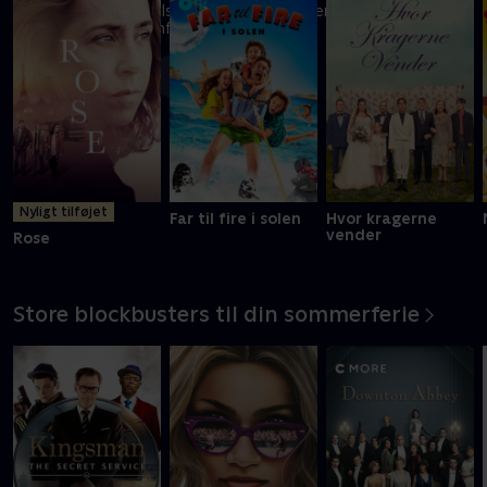
En FBI-agent må tilsidesætte sine værdier for at overleve i
prisbelønnet actionfilm
Mere info
Nyligt tilføjet
Far til fire i solen
Hvor kragerne
vender
Rose
Store blockbusters til din sommerferie