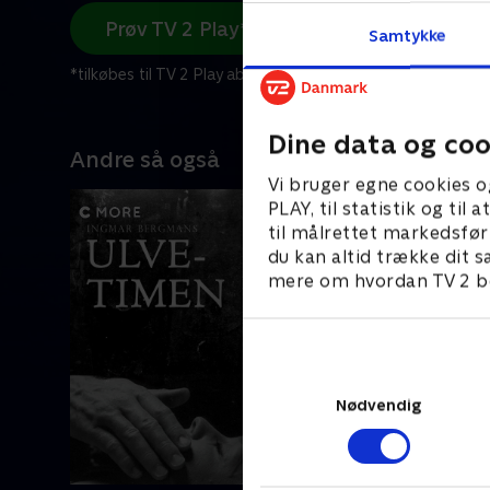
Prøv TV 2 Play*
Samtykke
*tilkøbes til TV 2 Play abonnement
Dine data og coo
Andre så også
Vi bruger egne cookies o
PLAY, til statistik og ti
til målrettet markedsfør
du kan altid trække dit s
mere om hvordan TV 2 be
Nødvendig