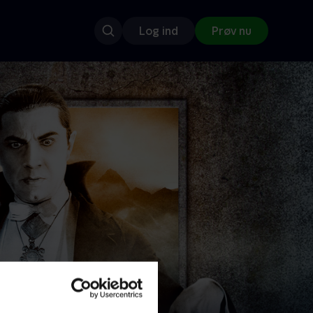
Log ind
Prøv nu