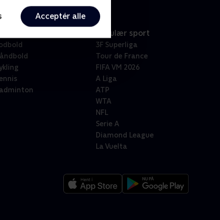
s
Acceptér alle
port
Populær sport
odbold
3F Superliga
åndbold
Tour de France
ykling
FIFA VM 2026
ennis
A Liga
adminton
ATP
WTA
NFL
Serie A
Diamond League
La Vuelta