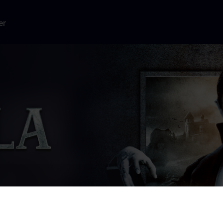
er
jendomsmægler
mere