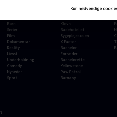
Kun nødvendige cookie
Kategorier
Populært
S
Børn
Klovn
F
Serier
Badehotellet
H
Film
Sygeplejeskolen
C
Dokumentar
X Factor
T
Reality
Bachelor
B
Livsstil
Forræder
Underholdning
Bachelorette
Comedy
Yellowstone
Nyheder
Paw Patrol
Sport
Barnaby
/S