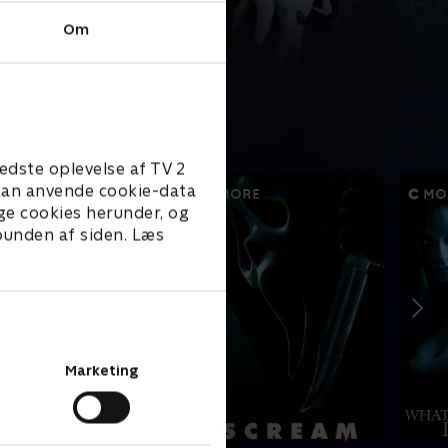
Om
edste oplevelse af TV 2
e kan anvende cookie-data
ge cookies herunder, og
 bunden af siden. Læs
Marketing