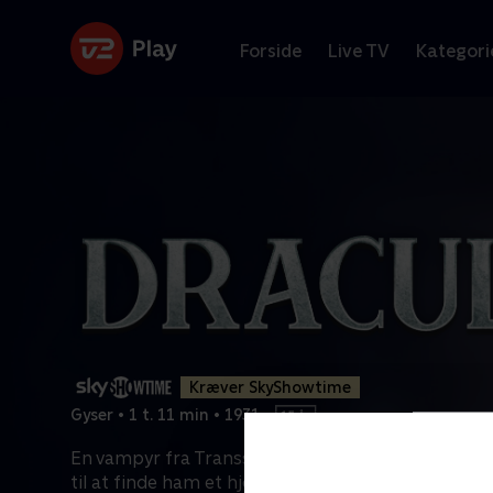
Forside
Live TV
Kategori
Kræver SkyShowtime
Gyser
•
1 t. 11 min
•
1931
•
En vampyr fra Transsylvanien manipulerer en e
til at finde ham et hjem i London, hvor han
...
Læs 