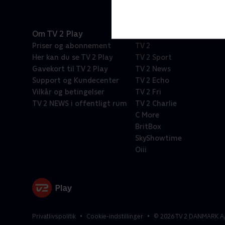
Om TV 2 Play
Kanaler
Priser og abonnement
TV 2
Her kan du se TV 2 Play
TV 2 Sport
Gavekort til TV 2 Play
TV 2 News
Support og Kundecenter
TV 2 Echo
Vilkår og betingelser
TV 2 Fri
TV 2 NEWS i offentligt rum
TV 2 Charlie
C More
BritBox
SkyShowtime
Oiii
Privatlivspolitik
Cookie-indstillinger
©
2026
TV 2 DANMARK A