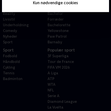
Film
Sygeplejeskolen
Kun nødvendige cookies
Dokumentar
X Factor
Reality
Bachelor
Livsstil
Forræder
Underholdning
Bachelorette
Comedy
Yellowstone
Nyheder
Paw Patrol
Sport
Barnaby
Sport
Populær sport
Fodbold
3F Superliga
Håndbold
Tour de France
Cykling
FIFA VM 2026
Tennis
A Liga
Badminton
ATP
WTA
NFL
Serie A
Diamond League
La Vuelta