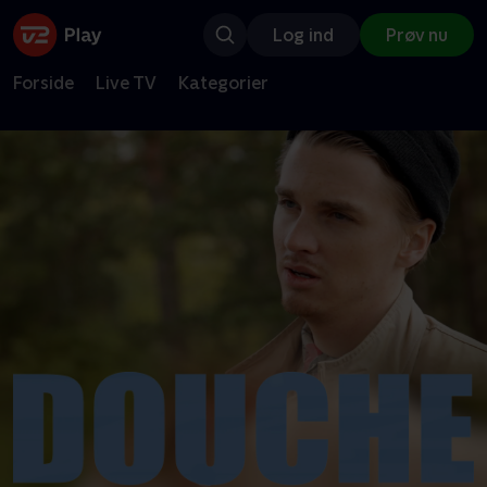
Log ind
Prøv nu
Forside
Live TV
Kategorier