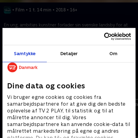
•
Film
•
1 t. 14 min
•
2018
•
16+
En ung, ambitiøs kunstner forlader sin svenske landsby for at
finde lykken i Stockholm og får en ny ven undervejs.
Kræver tilkøb
Samtykke
Detaljer
Om
Mere indhold fra Disney+
Dine data og cookies
Vi bruger egne cookies og cookies fra
samarbejdspartnere for at give dig den bedste
oplevelse af TV 2 PLAY, til statistik og til at
målrette annoncer til dig. Vores
samarbejdspartnere kan anvende cookie-data til
målrettet markedsføring på egne og andres
The Shards
Star Wars: V
platforme. Du kan til- og fravælge cookies