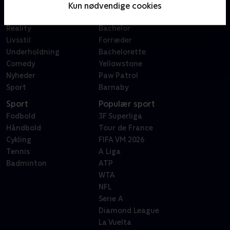
Film
Sygeplejeskolen
Kun nødvendige cookies
Dokumentar
X Factor
Reality
Bachelor
Livsstil
Forræder
Underholdning
Bachelorette
Comedy
Yellowstone
Nyheder
Paw Patrol
Sport
Barnaby
Sport
Populær sport
Fodbold
3F Superliga
Håndbold
Tour de France
Cykling
FIFA VM 2026
Tennis
A Liga
Badminton
ATP
WTA
NFL
Serie A
Diamond League
La Vuelta