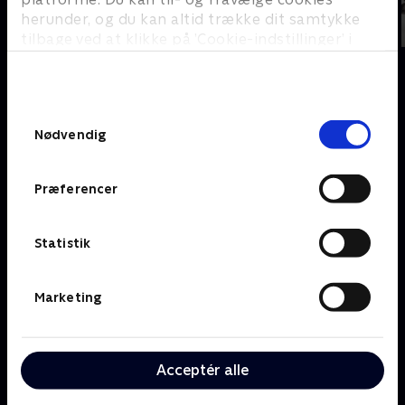
herunder, og du kan altid trække dit samtykke
tilbage ved at klikke på ’Cookie-indstillinger’ i
bunden af siden. Læs mere om hvordan TV 2
behandler dine oplysninger i
TV 2s privatlivspolitik
.
Om TV 2 Play
Kanaler
Samtykkevalg
Priser og abonnement
TV 2
Nødvendig
Her kan du se TV 2 Play
TV 2 Sport
Gavekort til TV 2 Play
TV 2 News
Præferencer
Support og
TV 2 Echo
Kundecenter
TV 2 Fri
Vilkår og betingelser
TV 2 Charlie
Statistik
TV 2 NEWS i offentligt
C More
rum
BritBox
Marketing
SkyShowtime
Oiii
Kategorier
Populært
Acceptér alle
Børn
Klovn
Serier
Badehotellet