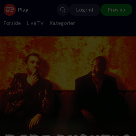
Log ind
Prøv nu
Forside
Live TV
Kategorier