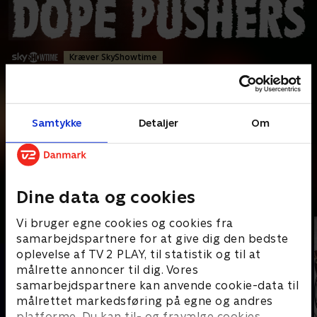
Kræver SkyShowtime
Komedie
•
1 t. 27 min
•
1997
•
Prøv TV 2 Play*
Samtykke
Detaljer
Om
*tilkøbes til TV 2 Play abonnement
Spoon og Stretch er i en jazztrio med Cookie, som også er
Spoons kæreste. Da Cookie - ellers vegetarisk
...
Læs mere
Dine data og cookies
Andre så også
Vi bruger egne cookies og cookies fra
samarbejdspartnere for at give dig den bedste
oplevelse af TV 2 PLAY, til statistik og til at
målrette annoncer til dig. Vores
samarbejdspartnere kan anvende cookie-data til
målrettet markedsføring på egne og andres
platforme. Du kan til- og fravælge cookies