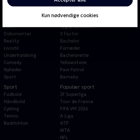
Kategorier
Populært
Børn
Klovn
Kun nødvendige cookies
Serier
Badehotellet
Film
Sygeplejeskolen
Dokumentar
X Factor
Reality
Bachelor
Livsstil
Forræder
Underholdning
Bachelorette
Comedy
Yellowstone
Nyheder
Paw Patrol
Sport
Barnaby
Sport
Populær sport
Fodbold
3F Superliga
Håndbold
Tour de France
Cykling
FIFA VM 2026
Tennis
A Liga
Badminton
ATP
WTA
NFL