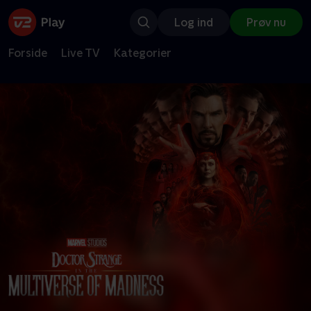
Log ind
Prøv nu
Forside
Live TV
Kategorier