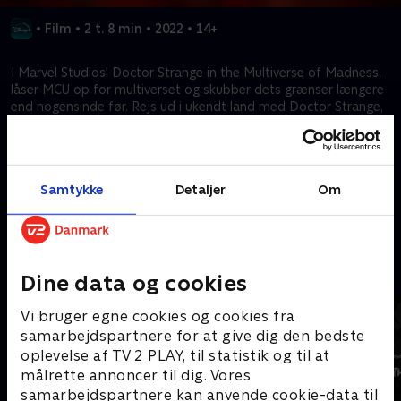
•
Film
•
2 t. 8 min
•
2022
•
14+
I Marvel Studios' Doctor Strange in the Multiverse of Madness,
låser MCU op for multiverset og skubber dets grænser længere
end nogensinde før. Rejs ud i ukendt land med Doctor Strange,
som, med hjælp fra både nye og gamle allierede, rejser ud i
forskruede og farlige paralleldimensioner i multiverset for at
konfrontere en mystisk ny fjende.
Samtykke
Detaljer
Om
Kræver tilkøb
Mere indhold fra Disney+
Dine data og cookies
Vi bruger egne cookies og cookies fra
samarbejdspartnere for at give dig den bedste
oplevelse af TV 2 PLAY, til statistik og til at
målrette annoncer til dig. Vores
samarbejdspartnere kan anvende cookie-data til