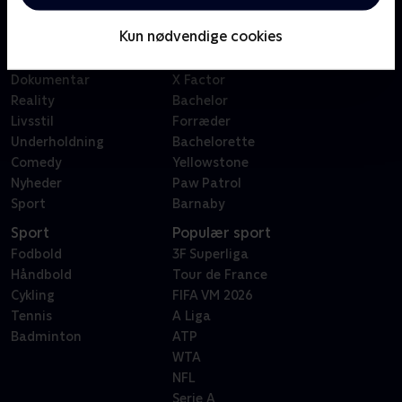
Børn
Klovn
Kun nødvendige cookies
Serier
Badehotellet
Film
Sygeplejeskolen
Dokumentar
X Factor
Reality
Bachelor
Livsstil
Forræder
Underholdning
Bachelorette
Comedy
Yellowstone
Nyheder
Paw Patrol
Sport
Barnaby
Sport
Populær sport
Fodbold
3F Superliga
Håndbold
Tour de France
Cykling
FIFA VM 2026
Tennis
A Liga
Badminton
ATP
WTA
NFL
Serie A