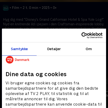
•
Film
•
2 t. 0 min
•
2025
•
0+
Hyg dig med "Disney's Grand Californian Hotel & Spa Yule Log!".
Nyd en knitrende ild i pejsen i den Craftsman-inspirerede lobby,
afslappende jule-klavermusik og magiske overraskelser. Perfekt
til højtiderne, julefesterne eller til at skabe en varm og hyggelig
stemning derhjemme.
Samtykke
Detaljer
Om
Kræver tilkøb
Mere indhold fra Disney+
Dine data og cookies
Vi bruger egne cookies og cookies fra
samarbejdspartnere for at give dig den bedste
oplevelse af TV 2 PLAY, til statistik og til at
målrette annoncer til dig. Vores
samarbejdspartnere kan anvende cookie-data til