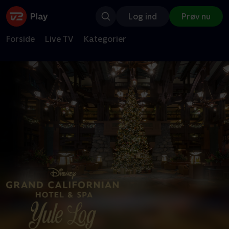
Log ind
Prøv nu
Forside
Live TV
Kategorier