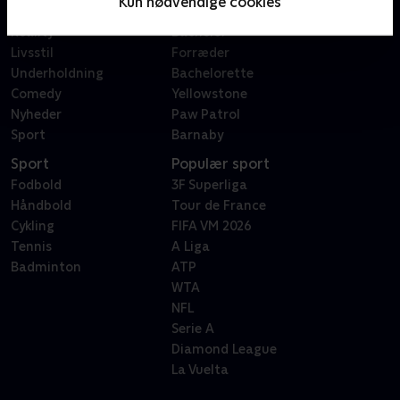
Kun nødvendige cookies
Dokumentar
X Factor
Reality
Bachelor
Livsstil
Forræder
Underholdning
Bachelorette
Comedy
Yellowstone
Nyheder
Paw Patrol
Sport
Barnaby
Sport
Populær sport
Fodbold
3F Superliga
Håndbold
Tour de France
Cykling
FIFA VM 2026
Tennis
A Liga
Badminton
ATP
WTA
NFL
Serie A
Diamond League
La Vuelta