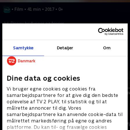
•
Film
•
41 min
•
2017
•
0+
Jul: Disney-bryllupper og frierier.
Kræver tilkøb
Samtykke
Detaljer
Om
Mere indhold fra Disney+
Dine data og cookies
Vi bruger egne cookies og cookies fra
samarbejdspartnere for at give dig den bedste
oplevelse af TV 2 PLAY, til statistik og til at
målrette annoncer til dig. Vores
samarbejdspartnere kan anvende cookie-data til
målrettet markedsføring på egne og andres
The Shards
Star Wars: V
platforme. Du kan til- og fravælge cookies
Ninth Jedi