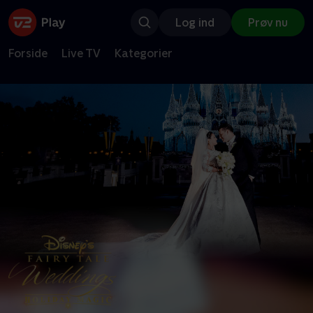
Log ind
Prøv nu
Forside
Live TV
Kategorier