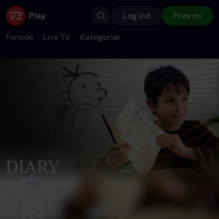
Log ind
Prøv nu
Forside
Live TV
Kategorier