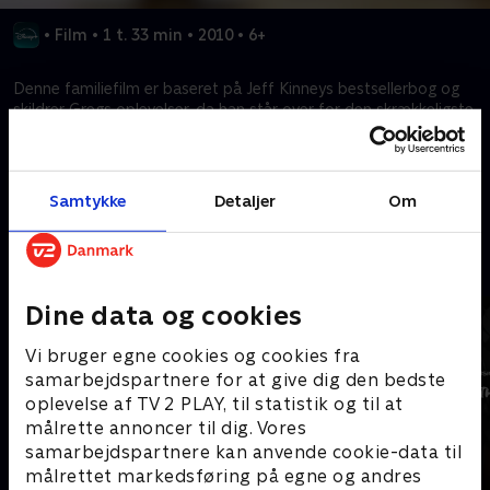
•
Film
•
1 t. 33 min
•
2010
•
6+
Denne familiefilm er baseret på Jeff Kinneys bestsellerbog og
skildrer Gregs oplevelser, da han står over for den skrækkeligste,
mest ydmygende oplevelse i et barns liv: 6 klasse.
Kræver tilkøb
Samtykke
Detaljer
Om
Mere indhold fra Disney+
Dine data og cookies
Vi bruger egne cookies og cookies fra
samarbejdspartnere for at give dig den bedste
oplevelse af TV 2 PLAY, til statistik og til at
målrette annoncer til dig. Vores
samarbejdspartnere kan anvende cookie-data til
målrettet markedsføring på egne og andres