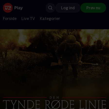
Log ind
Prøv nu
Forside
Live TV
Kategorier