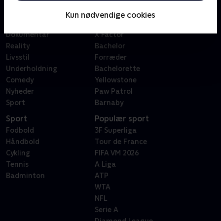
Børn
Klovn
Serier
Badehotellet
Kun nødvendige cookies
Film
Sygeplejeskolen
Dokumentar
X Factor
Reality
Bachelor
Livsstil
Forræder
Underholdning
Bachelorette
Comedy
Yellowstone
Nyheder
Paw Patrol
Sport
Barnaby
Sport
Populær sport
Fodbold
3F Superliga
Håndbold
Tour de France
Cykling
FIFA VM 2026
Tennis
A Liga
Badminton
ATP
WTA
NFL
Serie A
Diamond League