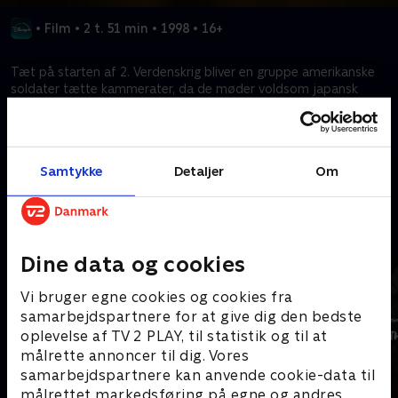
•
Film
•
2 t. 51 min
•
1998
•
16+
Tæt på starten af 2. Verdenskrig bliver en gruppe amerikanske
soldater tætte kammerater, da de møder voldsom japansk
modstand i en af krigens mest barbariske kampe på øen
Guadalcanal.
Samtykke
Detaljer
Om
Kræver tilkøb
Mere indhold fra Disney+
Dine data og cookies
Vi bruger egne cookies og cookies fra
samarbejdspartnere for at give dig den bedste
oplevelse af TV 2 PLAY, til statistik og til at
målrette annoncer til dig. Vores
samarbejdspartnere kan anvende cookie-data til
målrettet markedsføring på egne og andres