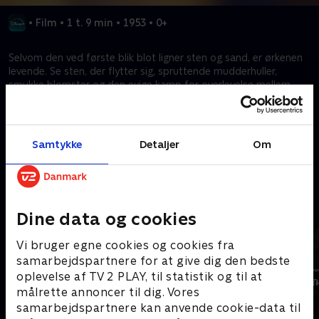
•
Film
•
1 t. 9 min
•
1953
•
0+
Selvom den ved første blik blot ligner sten og sand, er ørkenen
levende. Se sten, der flytter sig, spruttende mudderhuller,
smukke blomster og den evige kamp for overlevelse mellem
ørkenens væsner i alle former, størrelser og beskrivelser, alle
fanget af magiske optagelser.
Samtykke
Detaljer
Om
Kræver tilkøb
Mere indhold fra Disney+
Dine data og cookies
Vi bruger egne cookies og cookies fra
samarbejdspartnere for at give dig den bedste
oplevelse af TV 2 PLAY, til statistik og til at
målrette annoncer til dig. Vores
samarbejdspartnere kan anvende cookie-data til