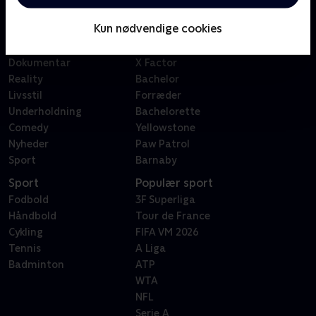
Børn
Klovn
Kun nødvendige cookies
Serier
Badehotellet
Film
Sygeplejeskolen
Dokumentar
X Factor
Reality
Bachelor
Livsstil
Forræder
Underholdning
Bachelorette
Comedy
Yellowstone
Nyheder
Paw Patrol
Sport
Barnaby
Sport
Populær sport
Fodbold
3F Superliga
Håndbold
Tour de France
Cykling
FIFA VM 2026
Tennis
A Liga
Badminton
ATP
WTA
NFL
Serie A