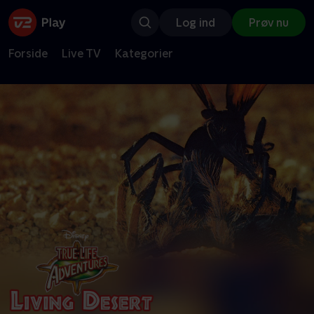
Log ind
Prøv nu
Forside
Live TV
Kategorier