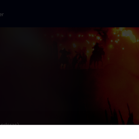
er
anderas),
et af nogle
alt levende på