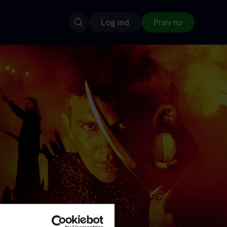
Log ind
Prøv nu