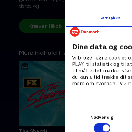
deres vej.
Samtykke
Kræver tilkøb
Dine data og coo
Mere indhold fra Disney+
Vi bruger egne cookies o
PLAY, til statistik og ti
til målrettet markedsfør
du kan altid trække dit s
mere om hvordan TV 2 be
Nødvendig
The Shards