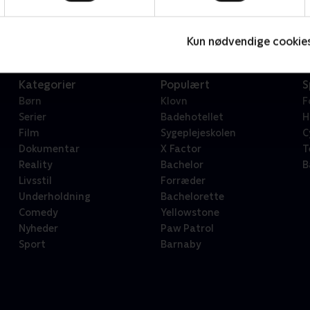
Serier • 1 sæsoner
2
Kun nødvendige cookie
Kategorier
Populært
S
Børn
Klovn
F
Serier
Badehotellet
H
Film
Sygeplejeskolen
C
Dokumentar
X Factor
T
Reality
Bachelor
B
Livsstil
Forræder
Underholdning
Bachelorette
Comedy
Yellowstone
Nyheder
Paw Patrol
Sport
Barnaby