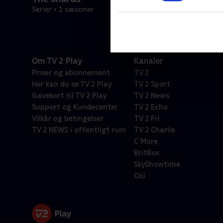
Serier • 1 sæsoner
Om TV 2 Play
Kanaler
Priser og abonnement
TV 2
Her kan du se TV 2 Play
TV 2 Sport
Gavekort til TV 2 Play
TV 2 News
Support og Kundecenter
TV 2 Echo
Vilkår og betingelser
TV 2 Fri
TV 2 NEWS i offentligt rum
TV 2 Charlie
C More
BritBox
SkyShowtime
Oiii