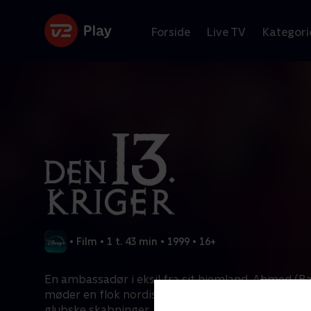
Forside
Live TV
Kategori
•
Film
•
1 t. 43 min
•
1999
•
16+
En ambassadør i eksil fra sit hjemland, Ahmed (B
møder en flok nordiske krigere, som bliver angreb
glubske skabninger, der ifølge legenden fortærer 