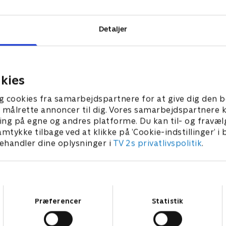
Detaljer
kies
g cookies fra samarbejdspartnere for at give dig den b
l at målrette annoncer til dig. Vores samarbejdspartner
ing på egne og andres platforme. Du kan til- og fravæl
amtykke tilbage ved at klikke på ’Cookie-indstillinger’ i
handler dine oplysninger i
TV 2s privatlivspolitik
.
Samtykkevalg
Præferencer
Statistik
Star Wars: Visions Presents - The Ninth Jedi
L