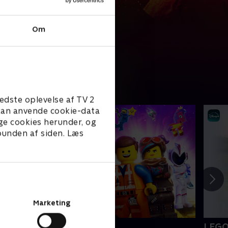
Om
edste oplevelse af TV 2
e kan anvende cookie-data
ge cookies herunder, og
 bunden af siden. Læs
Marketing
EGO filmen 2
LEGO