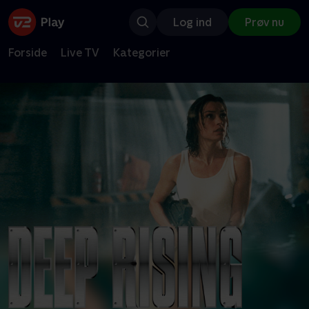
Log ind
Prøv nu
Forside
Live TV
Kategorier