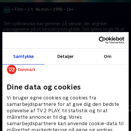
•
Film
•
1 t. 46 min
•
1998
•
16+
Det sydkinesiske hav gemmer på væsner, der angriber
passagererne på et luksuskrydstogtskib. Det lykkes nogle få af
de ombordværende at undslippe de knogleknusende kræfter,
men nu står et levende mareridt på lur overalt.
Samtykke
Detaljer
Om
Kræver tilkøb
Mere indhold fra Disney+
Dine data og cookies
Vi bruger egne cookies og cookies fra
samarbejdspartnere for at give dig den bedste
oplevelse af TV 2 PLAY, til statistik og til at
målrette annoncer til dig. Vores
samarbejdspartnere kan anvende cookie-data til
målrettet markedsføring på egne og andres