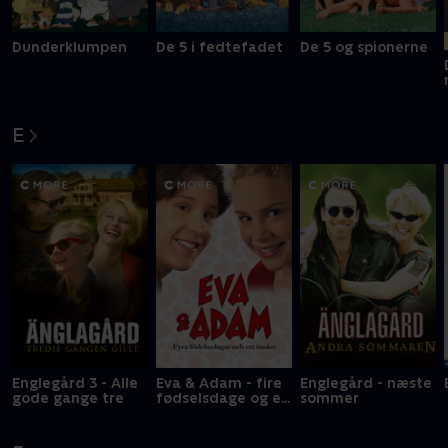
Dunderklumpen
De 5 i fedtefadet
De 5 og spionerne
E
Englegård 3 - Alle
Eva & Adam - fire
Englegård - næste
gode gange tre
fødselsdage og en
sommer
fiasko