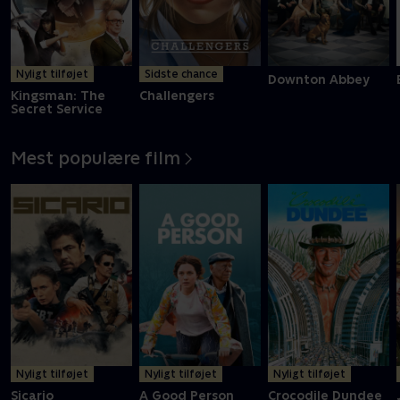
Nyligt tilføjet
Sidste chance
Downton Abbey
Kingsman: The
Challengers
Secret Service
Mest populære film
Nyligt tilføjet
Nyligt tilføjet
Nyligt tilføjet
Sicario
A Good Person
Crocodile Dundee