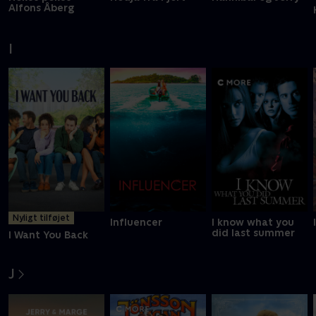
Alfons Åberg
I
Nyligt tilføjet
Influencer
I know what you
did last summer
I Want You Back
J