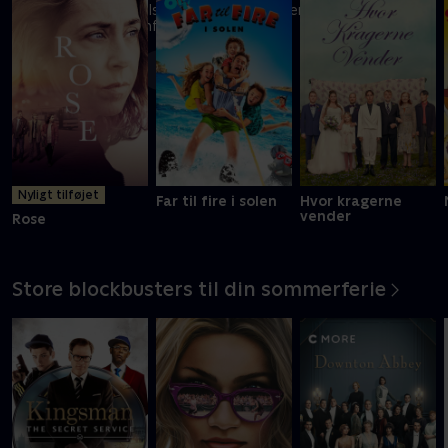
En FBI-agent må tilsidesætte sine værdier for at overleve i
prisbelønnet actionfilm
Mere info
Nyligt tilføjet
Far til fire i solen
Hvor kragerne
vender
Rose
Store blockbusters til din sommerferie