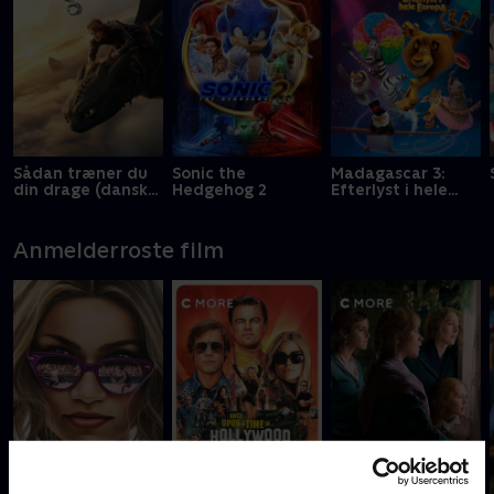
Sådan træner du
Sonic the
Madagascar 3:
din drage (dansk
Hedgehog 2
Efterlyst i hele
tale)
Europa
Anmelderroste film