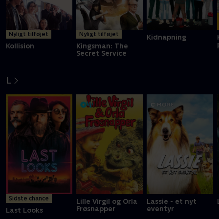
Nyligt tilføjet
Nyligt tilføjet
Kidnapning
Kollision
Kingsman: The
Secret Service
L
Sidste chance
Lille Virgil og Orla
Lassie - et nyt
Frøsnapper
eventyr
Last Looks