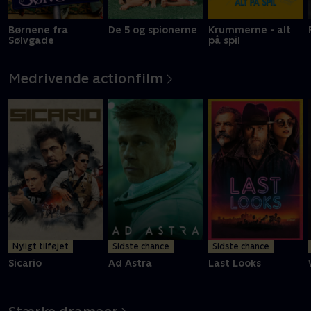
Børnene fra
De 5 og spionerne
Krummerne - alt
Sølvgade
på spil
Medrivende actionfilm
Nyligt tilføjet
Sidste chance
Sidste chance
Sicario
Ad Astra
Last Looks