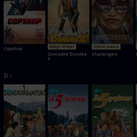
Nyligt tilføjet
Sidste chance
Copshop
Crocodile Dundee
Challengers
II
D