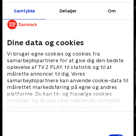
Sidste chance
Once Upon a Time
Little Women
Samtykke
Detaljer
Om
in Hollywood
Challengers
Senest tilføjede film
Dine data og cookies
Vi bruger egne cookies og cookies fra
samarbejdspartnere for at give dig den bedste
oplevelse af TV 2 PLAY, til statistik og til at
målrette annoncer til dig. Vores
samarbejdspartnere kan anvende cookie-data til
målrettet markedsføring på egne og andres
platforme. Du kan til- og fravælge cookies
herunder, og du kan altid trække dit samtykke
Nyligt tilføjet
Nyligt tilføjet
Nyligt tilføjet
tilbage ved at klikke på ’Cookie-indstillinger’ i
Crocodile Dundee
Kollision
Sicario
bunden af siden. Læs mere om hvordan TV 2
II
behandler dine oplysninger i
TV 2s privatlivspolitik
.
Filmklassikere - kræver SkyShowtime
Samtykkevalg