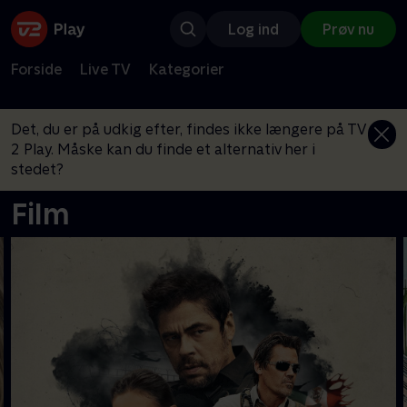
Log ind
Prøv nu
Forside
Live TV
Kategorier
Det, du er på udkig efter, findes ikke længere på TV
2 Play. Måske kan du finde et alternativ her i
stedet?
Film