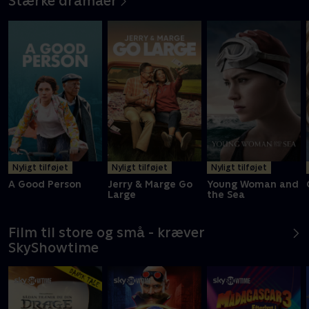
Stærke dramaer
Nyligt tilføjet
Nyligt tilføjet
Nyligt tilføjet
A Good Person
Jerry & Marge Go
Young Woman and
Large
the Sea
Film til store og små - kræver
SkyShowtime