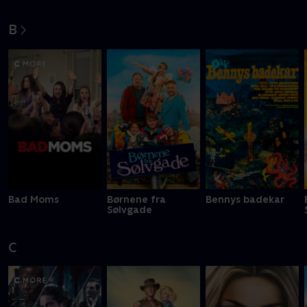
B
Bad Moms
Børnene fra
Bennys badekar
Sølvgade
C