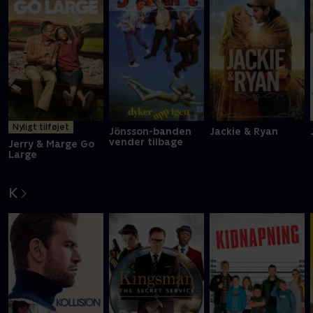
Nyligt tilføjet
Jönsson-banden
Jackie & Ryan
vender tilbage
Jerry & Marge Go
Large
K