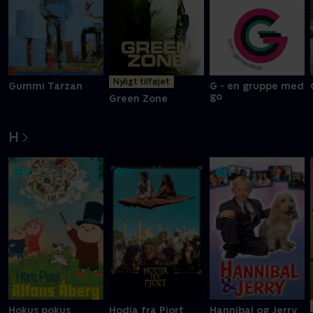
Nyligt tilføjet
Gummi Tarzan
G - en gruppe med
go
Green Zone
H
Hokus pokus
Hodja fra Pjort
Hannibal og Jerry