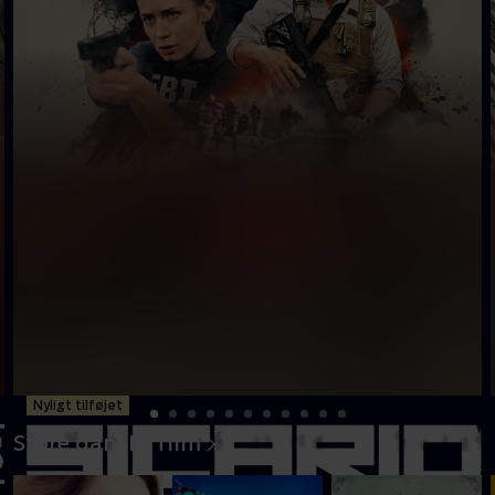
Nyligt tilføjet
Store danske film