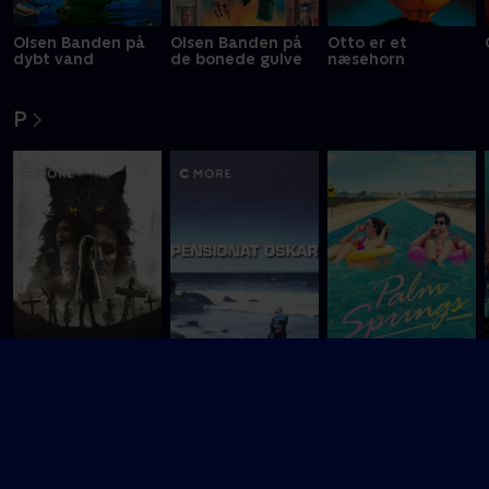
Olsen Banden på
Olsen Banden på
Otto er et
dybt vand
de bonede gulve
næsehorn
P
Pet Sematary
Pensionat Oskar
Palm Springs
R