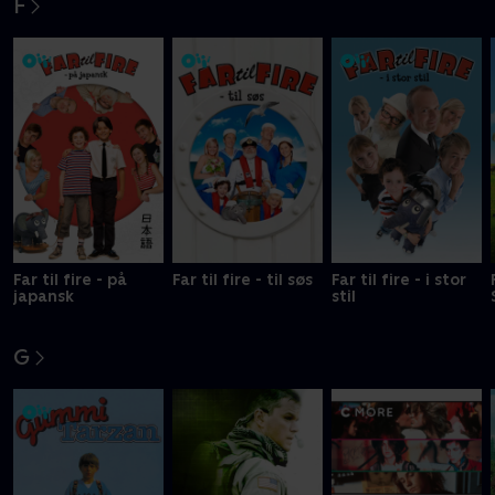
F
Far til fire - på
Far til fire - til søs
Far til fire - i stor
japansk
stil
G