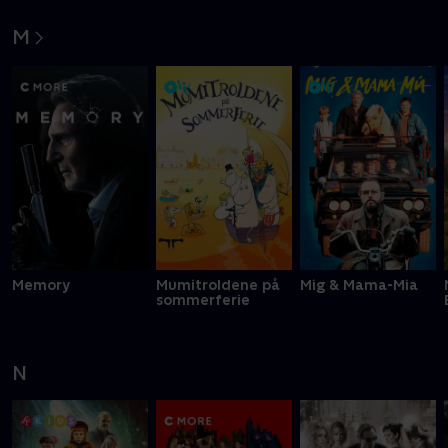
M
Memory
Mumitroldene på
Mig & Mama-Mia
sommerferie
N