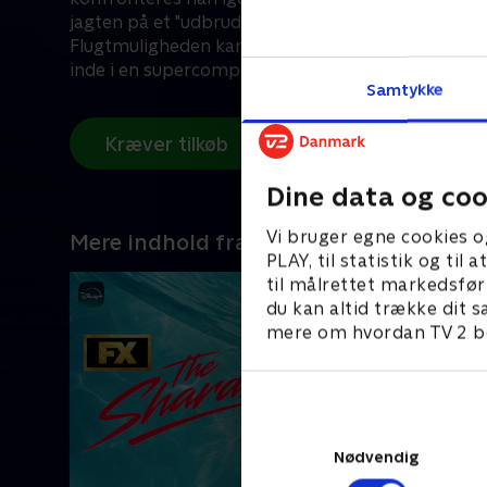
jagten på et "udbrudspunkt". Er det virkelighed el
Flugtmuligheden kan gemme sig i en hule, på måne
inde i en supercomputer.
Samtykke
Kræver tilkøb
Dine data og coo
Vi bruger egne cookies o
Mere indhold fra Disney+
PLAY, til statistik og ti
til målrettet markedsfør
du kan altid trække dit s
mere om hvordan TV 2 be
Nødvendig