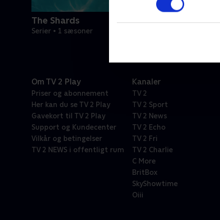
The Shards
Serier • 1 sæsoner
Om TV 2 Play
Kanaler
Priser og abonnement
TV 2
Her kan du se TV 2 Play
TV 2 Sport
Gavekort til TV 2 Play
TV 2 News
Support og Kundecenter
TV 2 Echo
Vilkår og betingelser
TV 2 Fri
TV 2 NEWS i offentligt rum
TV 2 Charlie
C More
BritBox
SkyShowtime
Oiii