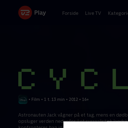
Forside
Live TV
Kategori
•
Film
•
1 t. 13 min
•
2012
•
16+
Astronauten Jack vågner på et tag, mens en død
opsluger verden nedenfor. I et surrealistisk lands
konfronteres han igen og igen med en mystisk m