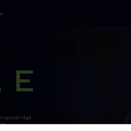
er
bringende tåge
kab
askeret mand i