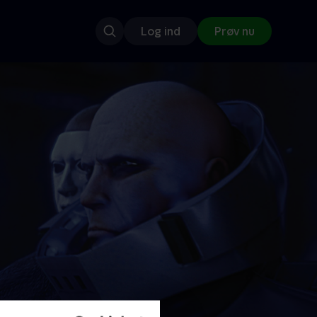
Log ind
Prøv nu