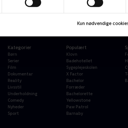
Star Wars: Visions Presents - The Ninth Jedi
L
Serier • 1 sæsoner
2
Kun nødvendige cookie
Kategorier
Populært
S
Børn
Klovn
F
Serier
Badehotellet
H
Film
Sygeplejeskolen
C
Dokumentar
X Factor
T
Reality
Bachelor
B
Livsstil
Forræder
Underholdning
Bachelorette
Comedy
Yellowstone
Nyheder
Paw Patrol
Sport
Barnaby