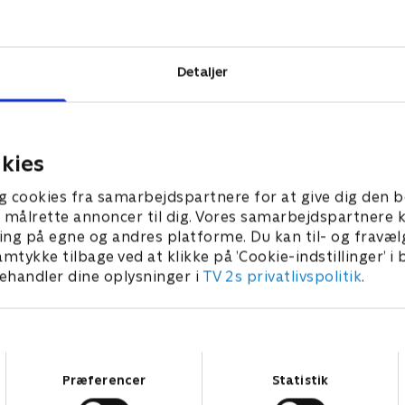
ler en drøm?
n – eller dybt
Detaljer
kies
g cookies fra samarbejdspartnere for at give dig den b
l at målrette annoncer til dig. Vores samarbejdspartner
ing på egne og andres platforme. Du kan til- og fravæl
amtykke tilbage ved at klikke på ’Cookie-indstillinger’ i
handler dine oplysninger i
TV 2s privatlivspolitik
.
Samtykkevalg
Præferencer
Statistik