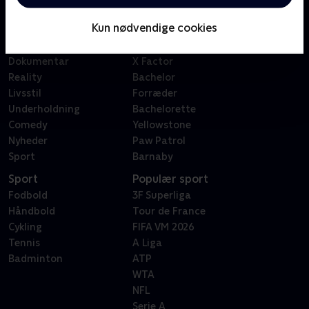
Børn
Klovn
Kun nødvendige cookies
Serier
Badehotellet
Film
Sygeplejeskolen
Dokumentar
X Factor
Reality
Bachelor
Livsstil
Forræder
Underholdning
Bachelorette
Comedy
Yellowstone
Nyheder
Paw Patrol
Sport
Barnaby
Sport
Populær sport
Fodbold
3F Superliga
Håndbold
Tour de France
Cykling
FIFA VM 2026
Tennis
A Liga
Badminton
ATP
WTA
NFL
Serie A