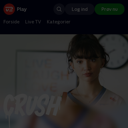
Log ind
Prøv nu
Forside
Live TV
Kategorier