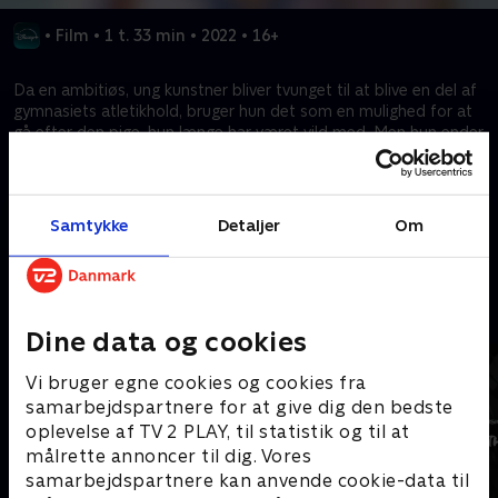
•
Film
•
1 t. 33 min
•
2022
•
16+
Da en ambitiøs, ung kunstner bliver tvunget til at blive en del af
gymnasiets atletikhold, bruger hun det som en mulighed for at
gå efter den pige, hun længe har været vild med. Men hun ender
hurtigt med at falde for en uventet holdkammerat og opdager,
hvordan ægte kærlighed føles.
Samtykke
Detaljer
Om
Kræver tilkøb
Mere indhold fra Disney+
Dine data og cookies
Vi bruger egne cookies og cookies fra
samarbejdspartnere for at give dig den bedste
oplevelse af TV 2 PLAY, til statistik og til at
målrette annoncer til dig. Vores
samarbejdspartnere kan anvende cookie-data til