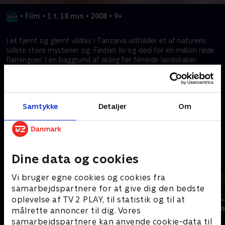
•
Film
•
1 t. 18 min
•
2008
•
9+
I et fjernt og glemt vildnis i Tanzania udfolder et af naturens
sidste store mysterier sig: Fødsel, liv og død for en million røde
flamingoer. I en baggrund af aldrig før filmede landskaber
kæmper disse hemmelighedsfulde fugle for at overleve - og
sejre over fare og skæbne - i en inspirerende historie, der
minder os om, at der er et helt univers, som fortsat er
uopdaget.
Samtykke
Detaljer
Om
Kræver tilkøb
Mere indhold fra Disney+
Dine data og cookies
Vi bruger egne cookies og cookies fra
samarbejdspartnere for at give dig den bedste
oplevelse af TV 2 PLAY, til statistik og til at
målrette annoncer til dig. Vores
samarbejdspartnere kan anvende cookie-data til