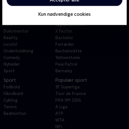
Kategorier
Populært
Børn
Klovn
Kun nødvendige cookies
Serier
Badehotellet
Film
Sygeplejeskolen
Dokumentar
X Factor
Reality
Bachelor
Livsstil
Forræder
Underholdning
Bachelorette
Comedy
Yellowstone
Nyheder
Paw Patrol
Sport
Barnaby
Sport
Populær sport
Fodbold
3F Superliga
Håndbold
Tour de France
Cykling
FIFA VM 2026
Tennis
A Liga
Badminton
ATP
WTA
NFL