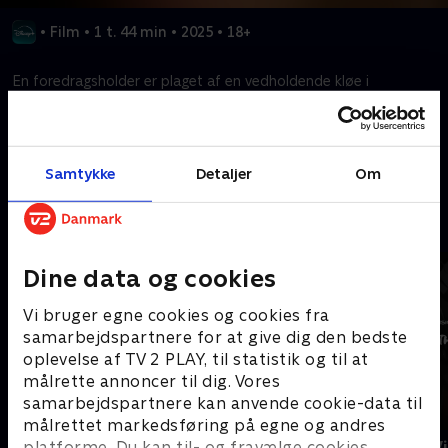
•
Film
•
1 t. 44 min
•
2025
•
18+
En foredragsholder er plaget af en vedholdende kløe i
baghovedet.
Kræver tilkøb
Samtykke
Detaljer
Om
Mere indhold fra Disney+
Dine data og cookies
Vi bruger egne cookies og cookies fra
samarbejdspartnere for at give dig den bedste
oplevelse af TV 2 PLAY, til statistik og til at
målrette annoncer til dig. Vores
samarbejdspartnere kan anvende cookie-data til
målrettet markedsføring på egne og andres
The Shards
Star Wars: V
platforme. Du kan til- og fravælge cookies