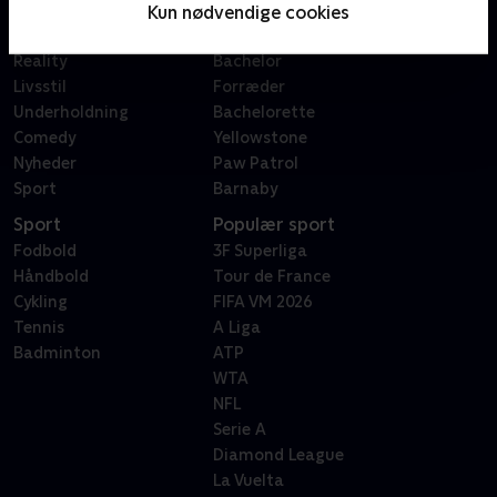
Film
Sygeplejeskolen
Kun nødvendige cookies
Dokumentar
X Factor
Reality
Bachelor
Livsstil
Forræder
Underholdning
Bachelorette
Comedy
Yellowstone
Nyheder
Paw Patrol
Sport
Barnaby
Sport
Populær sport
Fodbold
3F Superliga
Håndbold
Tour de France
Cykling
FIFA VM 2026
Tennis
A Liga
Badminton
ATP
WTA
NFL
Serie A
Diamond League
La Vuelta