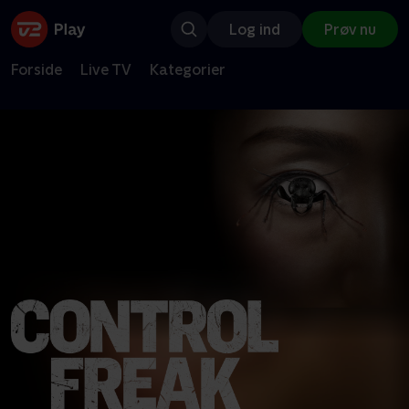
Log ind
Prøv nu
Forside
Live TV
Kategorier