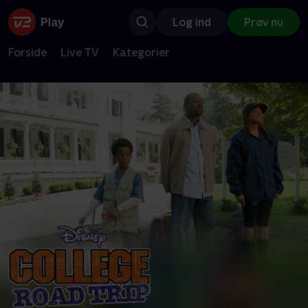
Log ind
Prøv nu
Forside
Live TV
Kategorier