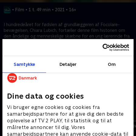
•
Film
•
1 t. 49 min
•
2021
•
16+
I hundredeåret for fødslen af ​​grundlæggeren af ​​Focolare-
bevægelsen, Chiara Lubich, fortæller denne film historien om
den åndelige og menneskelige skæbne for en ung lærerinde fra
Trento, som under Anden Verdenskrig fik et kald om at bygge
en bedre, mere forenet verden ved at sværge troskab til Gud
og blive fortaler for et universelt broderskab som en
forudsætning for dialog og fred mellem mennesker.
Samtykke
Detaljer
Om
Kræver tilkøb
Mere indhold fra Disney+
Dine data og cookies
Vi bruger egne cookies og cookies fra
samarbejdspartnere for at give dig den bedste
oplevelse af TV 2 PLAY, til statistik og til at
målrette annoncer til dig. Vores
samarbejdspartnere kan anvende cookie-data til