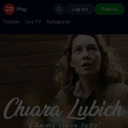
Log ind
Prøv nu
Forside
Live TV
Kategorier