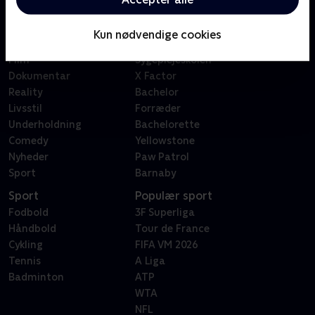
Kategorier
Populært
Børn
Klovn
Kun nødvendige cookies
Serier
Badehotellet
Film
Sygeplejeskolen
Dokumentar
X Factor
Reality
Bachelor
Livsstil
Forræder
Underholdning
Bachelorette
Comedy
Yellowstone
Nyheder
Paw Patrol
Sport
Barnaby
Sport
Populær sport
Fodbold
3F Superliga
Håndbold
Tour de France
Cykling
FIFA VM 2026
Tennis
A Liga
Badminton
ATP
WTA
NFL