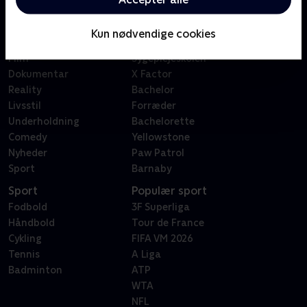
Kategorier
Populært
Børn
Klovn
Kun nødvendige cookies
Serier
Badehotellet
Film
Sygeplejeskolen
Dokumentar
X Factor
Reality
Bachelor
Livsstil
Forræder
Underholdning
Bachelorette
Comedy
Yellowstone
Nyheder
Paw Patrol
Sport
Barnaby
Sport
Populær sport
Fodbold
3F Superliga
Håndbold
Tour de France
Cykling
FIFA VM 2026
Tennis
A Liga
Badminton
ATP
WTA
NFL