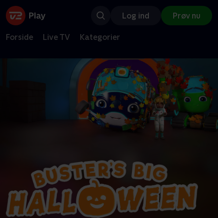
Log ind
Prøv nu
Forside
Live TV
Kategorier