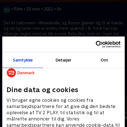
•
Film
•
32 min
•
2022
•
0+
Det er halloween i Wheelieville, og Buster glæder sig til at klæde
sig ud og rasle! Han er endnu mere spændt i år, fordi han kan
tilbringe dagen med sin lille kusine Bella Bus, som er i byen for
at fejre sin allerførste halloween. Men da byens dyrebare
græskarlampe og slikskål forsvinder, er det op til Buster, Bella
og alle vennerne at redde halloween.
Samtykke
Detaljer
Om
Kræver tilkøb
Mere indhold fra Disney+
Dine data og cookies
Vi bruger egne cookies og cookies fra
samarbejdspartnere for at give dig den bedste
oplevelse af TV 2 PLAY, til statistik og til at
målrette annoncer til dig. Vores
samarbejdspartnere kan anvende cookie-data til