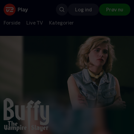
Log ind
Prøv nu
Forside
Live TV
Kategorier