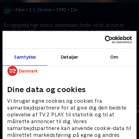
•
Film
•
1 t. 26 min
•
1992
•
12+
En ligegyldig high school cheerleader finder ud af, at hun er
blevet "udvalgt" – en vampyrdræber, som er menneskehedens
(eller i det mindste hendes skoles) eneste håb.
Kræver tilkøb
Samtykke
Detaljer
Om
Mere indhold fra Disney+
Dine data og cookies
Vi bruger egne cookies og cookies fra
samarbejdspartnere for at give dig den bedste
oplevelse af TV 2 PLAY, til statistik og til at
målrette annoncer til dig. Vores
samarbejdspartnere kan anvende cookie-data til
målrettet markedsføring på egne og andres