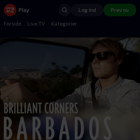
Log ind
Prøv nu
Forside
Live TV
Kategorier