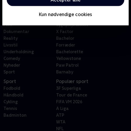
Kategorier
Populært
Børn
Klovn
Kun nødvendige cookies
Serier
Badehotellet
Film
Sygeplejeskolen
Dokumentar
X Factor
Reality
Bachelor
Livsstil
Forræder
Underholdning
Bachelorette
Comedy
Yellowstone
Nyheder
Paw Patrol
Sport
Barnaby
Sport
Populær sport
Fodbold
3F Superliga
Håndbold
Tour de France
Cykling
FIFA VM 2026
Tennis
A Liga
Badminton
ATP
WTA
NFL