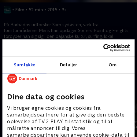
•
Film
•
52 min
•
2015
•
9+
På Barbados udforsker Sam sydøsten, væk fra
turistområderne. Mens han opdager Surfers Point og Freights,
fordyber han sig sig i den bajanske kultur, surfing, lokal
madlavning og opmærksomhed på miljøet. Ved at trække
paralleller til sit hjem i Cornwall i Storbritannien, finder Sam
rigdom ud over økonomiske mål.
Samtykke
Detaljer
Om
Kræver tilkøb
Mere indhold fra Disney+
Dine data og cookies
Vi bruger egne cookies og cookies fra
samarbejdspartnere for at give dig den bedste
oplevelse af TV 2 PLAY, til statistik og til at
målrette annoncer til dig. Vores
samarbejdspartnere kan anvende cookie-data til