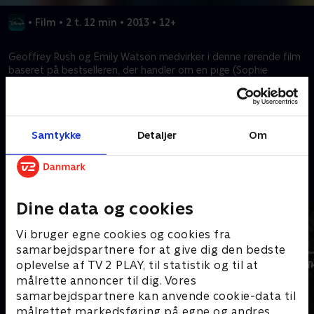
•
Film
•
2 t. 12 min
•
2013
•
12+
Geoffrey Rush og Emily Watson medvirker i denne rørende film
baseret på bestselleren, der handler om en pige (Sophie
Nélisse), som forandrer livet for dem omkring hende i Tyskland
under 2. verdenskrig.
Samtykke
Detaljer
Om
Kræver tilkøb
Mere indhold fra Disney+
Dine data og cookies
Vi bruger egne cookies og cookies fra
samarbejdspartnere for at give dig den bedste
oplevelse af TV 2 PLAY, til statistik og til at
målrette annoncer til dig. Vores
samarbejdspartnere kan anvende cookie-data til
målrettet markedsføring på egne og andres