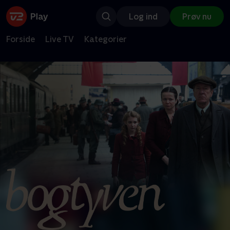
Log ind
Prøv nu
Forside
Live TV
Kategorier