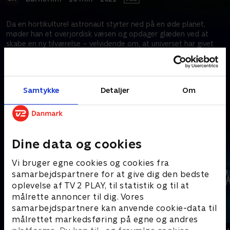
Da en hortikulturel astronaut styrter ned på en øde planet,
møder han et overjordisk væsen og opdager glæden ved at
skabe en ny tilværelse – velvidende om, at universet har givet
ham en enestående mulighed.
Kræver tilkøb
Samtykke
Detaljer
Om
Mere indhold fra Apple TV
Dine data og cookies
Vi bruger egne cookies og cookies fra
samarbejdspartnere for at give dig den bedste
oplevelse af TV 2 PLAY, til statistik og til at
målrette annoncer til dig. Vores
samarbejdspartnere kan anvende cookie-data til
målrettet markedsføring på egne og andres