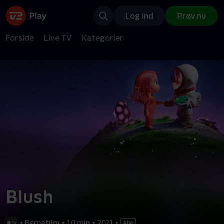
Log ind
Prøv nu
Forside
Live TV
Kategorier
Blush
•
Børnefilm
•
10 min
•
2021
•