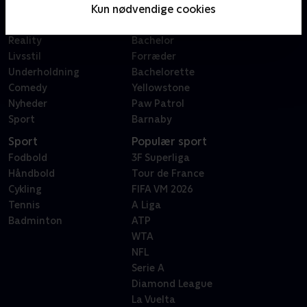
Kun nødvendige cookies
Film
Sygeplejeskolen
Dokumentar
X Factor
Reality
Bachelor
Livsstil
Forræder
Underholdning
Bachelorette
Comedy
Yellowstone
Nyheder
Paw Patrol
Sport
Barnaby
Sport
Populær sport
Fodbold
3F Superliga
Håndbold
Tour de France
Cykling
FIFA VM 2026
Tennis
A Liga
Badminton
ATP
WTA
NFL
Serie A
Diamond League
La Vuelta