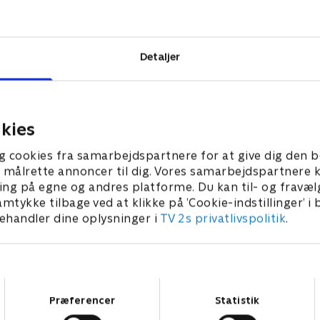
n historie
it kølvand,
Detaljer
kies
g cookies fra samarbejdspartnere for at give dig den b
l at målrette annoncer til dig. Vores samarbejdspartner
ing på egne og andres platforme. Du kan til- og fravæl
amtykke tilbage ved at klikke på ’Cookie-indstillinger’ i
handler dine oplysninger i
TV 2s privatlivspolitik
.
Samtykkevalg
Præferencer
Statistik