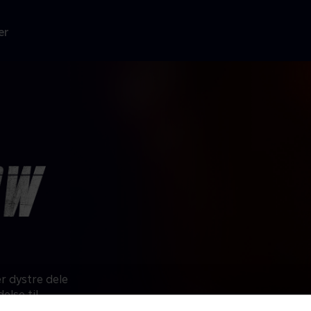
er
 dystre dele
else til
kke vil stoppe,