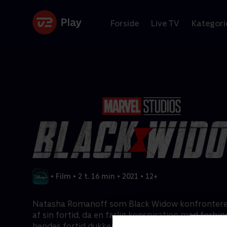
Forside
Live TV
Kategori
•
Film
•
2 t. 16 min
•
2021
•
12+
Natasha Romanoff som Black Widow konfronterer
af sin fortid, da en farlig konspiration med forbind
hendes fortid dukker op. Forfulgt af en kraft, der i