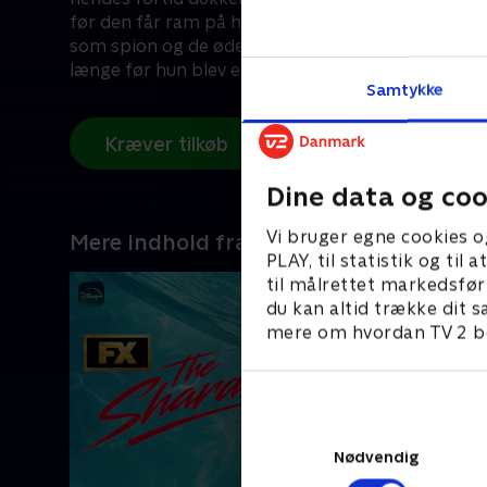
før den får ram på hende, må Natasha håndtere si
som spion og de ødelagte forhold, hun efterlod i s
længe før hun blev en Avenger.
Samtykke
Kræver tilkøb
Dine data og coo
Vi bruger egne cookies o
Mere indhold fra Disney+
PLAY, til statistik og ti
til målrettet markedsfør
du kan altid trække dit s
mere om hvordan TV 2 be
Nødvendig