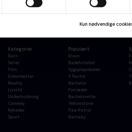
Star Wars: Visions Presents - The Ninth Jedi
L
Serier • 1 sæsoner
2
Kun nødvendige cookie
Kategorier
Populært
S
Børn
Klovn
F
Serier
Badehotellet
H
Film
Sygeplejeskolen
C
Dokumentar
X Factor
T
Reality
Bachelor
B
Livsstil
Forræder
Underholdning
Bachelorette
Comedy
Yellowstone
Nyheder
Paw Patrol
Sport
Barnaby