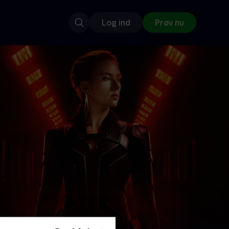
Log ind
Prøv nu