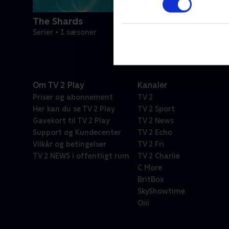
The Shards
Serier • 1 sæsoner
Om TV 2 Play
Kanaler
Priser og abonnement
TV 2
Her kan du se TV 2 Play
TV 2 Sport
Gavekort til TV 2 Play
TV 2 News
Support og Kundecenter
TV 2 Echo
Vilkår og betingelser
TV 2 Fri
TV 2 NEWS i offentligt rum
TV 2 Charlie
C More
BritBox
SkyShowtime
Oiii