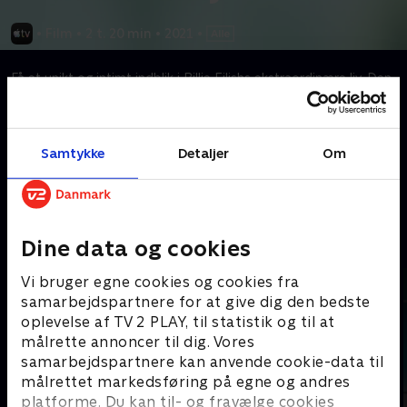
•
Film
•
2 t. 20 min
•
2021
•
Få et unikt og intimt indblik i Billie Eilishs ekstraordinære liv. Den
prisvindende filmskaber R.J. Cutler følger den exceptionelle
teenager på turné, på scenen og hjemme hos familien, alt imens
tilblivelsen af hendes debutalbum forandrer hendes liv for altid.
Samtykke
Detaljer
Om
Kræver tilkøb
Mere indhold fra Apple TV
Dine data og cookies
Vi bruger egne cookies og cookies fra
samarbejdspartnere for at give dig den bedste
oplevelse af TV 2 PLAY, til statistik og til at
målrette annoncer til dig. Vores
samarbejdspartnere kan anvende cookie-data til
målrettet markedsføring på egne og andres
platforme. Du kan til- og fravælge cookies