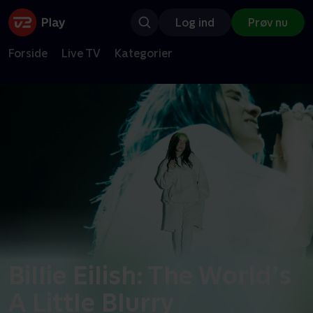
Log ind
Prøv nu
Forside
Live TV
Kategorier
Billie Eilish: The World’s
A Little Blurry