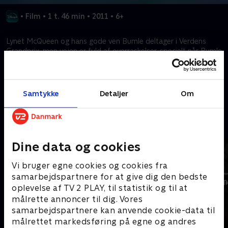
•
Film
•
1 t. 46 min
•
2011
•
6+
Lynet McQueen og hans gode ven Bumle deltager i Verdens
Grandprix, men vejen er fuld af overraskelser, specielt når Bumle
roder sig ind i et internationalt spioneventyr.
Kræver tilkøb
Samtykke
Detaljer
Om
Mere indhold fra Disney+
Dine data og cookies
Vi bruger egne cookies og cookies fra
samarbejdspartnere for at give dig den bedste
oplevelse af TV 2 PLAY, til statistik og til at
målrette annoncer til dig. Vores
samarbejdspartnere kan anvende cookie-data til
målrettet markedsføring på egne og andres