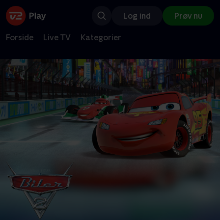
Log ind
Prøv nu
Forside
Live TV
Kategorier