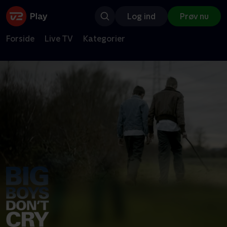
Log ind
Prøv nu
Forside
Live TV
Kategorier