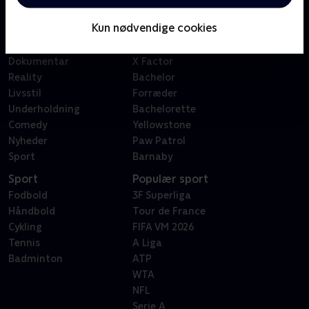
Børn
Klovn
Kun nødvendige cookies
Serier
Badehotellet
Film
Sygeplejeskolen
Dokumentar
X Factor
Reality
Bachelor
Livsstil
Forræder
Underholdning
Bachelorette
Comedy
Yellowstone
Nyheder
Paw Patrol
Sport
Barnaby
Sport
Populær sport
Fodbold
3F Superliga
Håndbold
Tour de France
Cykling
FIFA VM 2026
Tennis
A Liga
Badminton
ATP
WTA
NFL
Serie A