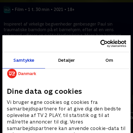
•
Film
•
1 t. 30 min
•
2021
•
18+
Inspireret af virkelige begivenheder genbesøger Paul sin
traumatiske barndom på et børnehjem, efter at en vens
selvmord udløser en politiefterforskning. Mens han kæmper
med sin fortid, søger han trøst i et nyt forhold, men står over
for et opgør med sine dæmoner.
Samtykke
Detaljer
Om
Kræver tilkøb
Mere indhold fra Disney+
Dine data og cookies
Vi bruger egne cookies og cookies fra
samarbejdspartnere for at give dig den bedste
oplevelse af TV 2 PLAY, til statistik og til at
målrette annoncer til dig. Vores
samarbejdspartnere kan anvende cookie-data til