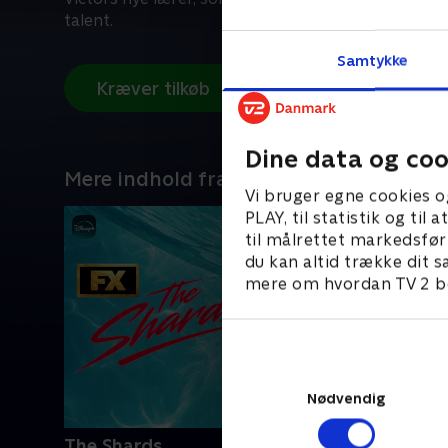
talent.
Samtykke
Kræver tilkøb
Dine data og coo
Mere indhold fra Disney+
Vi bruger egne cookies o
PLAY, til statistik og ti
til målrettet markedsfør
du kan altid trække dit s
mere om hvordan TV 2 be
Nødvendig
The Shards