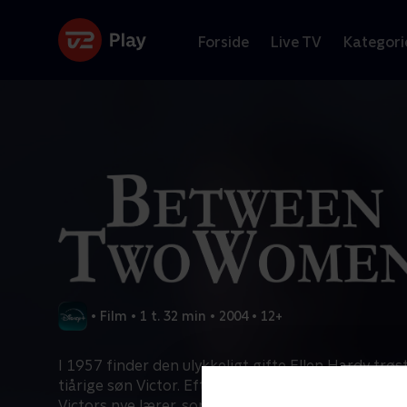
Forside
Live TV
Kategori
•
Film
•
1 t. 32 min
•
2004
•
12+
I 1957 finder den ulykkeligt gifte Ellen Hardy trøs
tiårige søn Victor. Efter en flytning bliver hun ve
Victors nye lærer, som brænder for at støtte han