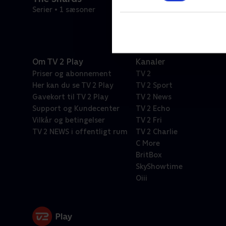
Serier • 1 sæsoner
Om TV 2 Play
Kanaler
Priser og abonnement
TV 2
Her kan du se TV 2 Play
TV 2 Sport
Gavekort til TV 2 Play
TV 2 News
Support og Kundecenter
TV 2 Echo
Vilkår og betingelser
TV 2 Fri
TV 2 NEWS i offentligt rum
TV 2 Charlie
C More
BritBox
SkyShowtime
Oiii