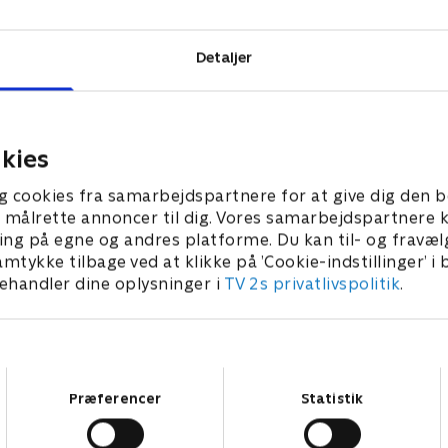
Detaljer
kies
g cookies fra samarbejdspartnere for at give dig den b
l at målrette annoncer til dig. Vores samarbejdspartner
ing på egne og andres platforme. Du kan til- og fravæl
amtykke tilbage ved at klikke på ’Cookie-indstillinger’ i
handler dine oplysninger i
TV 2s privatlivspolitik
.
Samtykkevalg
Præferencer
Statistik
Star Wars: Visions Presents - The Ninth Jedi
L