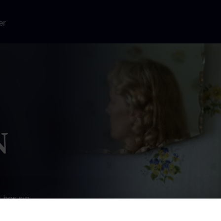
er
t hos sin
nner med
s kunstneriske