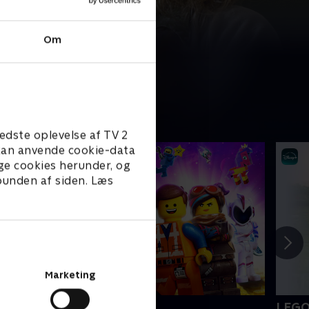
Om
edste oplevelse af TV 2
e kan anvende cookie-data
ge cookies herunder, og
 bunden af siden. Læs
Marketing
EGO filmen 2
LEGO