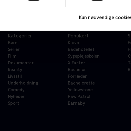
Serier • 1 sæsoner
2
Kun nødvendige cookie
Kategorier
Populært
S
Børn
Klovn
F
Serier
Badehotellet
H
Film
Sygeplejeskolen
C
Dokumentar
X Factor
T
Reality
Bachelor
B
Livsstil
Forræder
Underholdning
Bachelorette
Comedy
Yellowstone
Nyheder
Paw Patrol
Sport
Barnaby