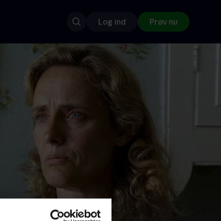
Log ind
Prøv nu