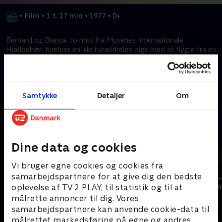
•
Film
•
1 t. 17 min
•
1977
•
0+
Bernard og Bianca, to mus fra Musenes Internationale
Hjælpehær, hjælper en lille forældreløs pige med at flygte fra en
ond kvinde, der planlægger at bruge pigen til at få fat i en
prægtig diamant.
Samtykke
Detaljer
Om
Kræver tilkøb
Mere indhold fra Disney+
Dine data og cookies
Vi bruger egne cookies og cookies fra
samarbejdspartnere for at give dig den bedste
oplevelse af TV 2 PLAY, til statistik og til at
målrette annoncer til dig. Vores
samarbejdspartnere kan anvende cookie-data til
målrettet markedsføring på egne og andres