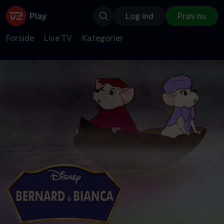
Log ind
Prøv nu
Forside
Live TV
Kategorier