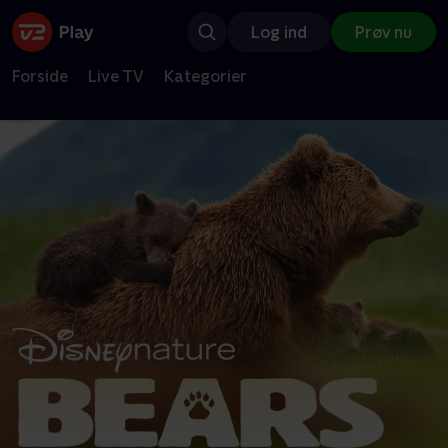
Log ind
Prøv nu
Forside
Live TV
Kategorier