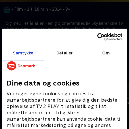
•
Film
•
1 t. 18 min
•
2014
•
9+
Følg med i et år af en kærlig bjørnefamilies liv. Sky lærer sine to
letpåvirkelige unger vigtig livserfaring. Da de dukker frem af
vinterhi, møder de en kold og spændende, men farlig verden.
Kræver tilkøb
Samtykke
Detaljer
Om
Mere indhold fra Disney+
Dine data og cookies
Vi bruger egne cookies og cookies fra
samarbejdspartnere for at give dig den bedste
oplevelse af TV 2 PLAY, til statistik og til at
målrette annoncer til dig. Vores
samarbejdspartnere kan anvende cookie-data til
målrettet markedsføring på egne og andres