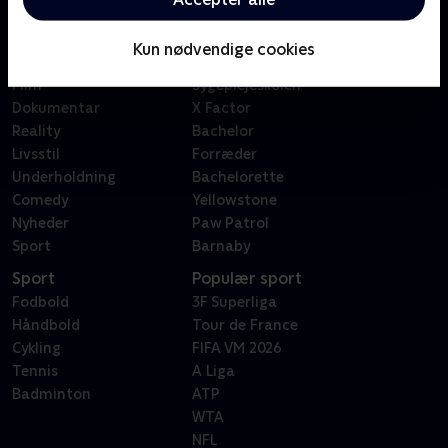
Kategorier
Populært
Børn
Klovn
Kun nødvendige cookies
Serier
Badehotellet
Film
Sygeplejeskolen
Dokumentar
X Factor
Reality
Bachelor
Livsstil
Forræder
Underholdning
Bachelorette
Comedy
Yellowstone
Nyheder
Paw Patrol
Sport
Barnaby
Sport
Populær sport
Fodbold
3F Superliga
Håndbold
Tour de France
Cykling
FIFA VM 2026
Tennis
A Liga
Badminton
ATP
WTA
NFL