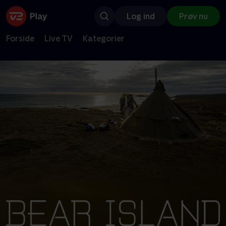
Log ind
Prøv nu
Forside
Live TV
Kategorier