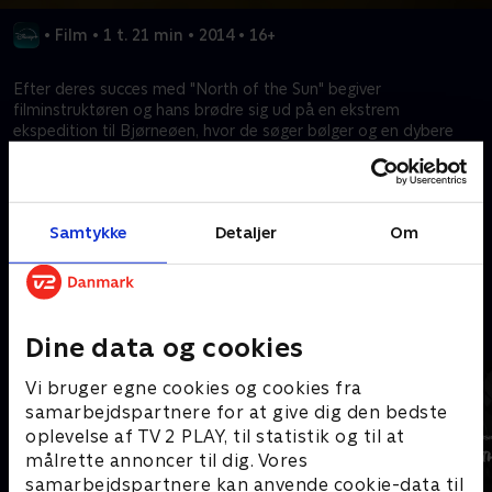
•
Film
•
1 t. 21 min
•
2014
•
16+
Efter deres succes med "North of the Sun" begiver
filminstruktøren og hans brødre sig ud på en ekstrem
ekspedition til Bjørneøen, hvor de søger bølger og en dybere
forbindelse med naturen. Ved siden af surfing konfronterer de
de hårde realiteter omkring havforurening og reflekterer over
personlig vækst midt i isolation og forestående faderskab.
Samtykke
Detaljer
Om
Kræver tilkøb
Mere indhold fra Disney+
Dine data og cookies
Vi bruger egne cookies og cookies fra
samarbejdspartnere for at give dig den bedste
oplevelse af TV 2 PLAY, til statistik og til at
målrette annoncer til dig. Vores
samarbejdspartnere kan anvende cookie-data til