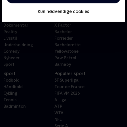
Børn
Klovn
Kun nødvendige cookies
Serier
Badehotellet
Film
Sygeplejeskolen
Dokumentar
X Factor
Reality
Bachelor
Livsstil
Forræder
Underholdning
Bachelorette
Comedy
Yellowstone
Nyheder
Paw Patrol
Sport
Barnaby
Sport
Populær sport
Fodbold
3F Superliga
Håndbold
Tour de France
Cykling
FIFA VM 2026
Tennis
A Liga
Badminton
ATP
WTA
NFL
Serie A