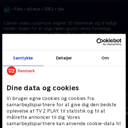
•
Film
•
60 min
•
2011
•
16+
I denne unikke roadmovie begiver 50 fremmede sig til hellige
steder i Indien for at søge fælles grund i deres forskellige
trosretninger. Inspireret af Meher Baba udforsker de mystik og
spiritualitet, står over for udfordringer og nye opdagelser
undervejs.
Samtykke
Detaljer
Om
Kræver tilkøb
Mere indhold fra Disney+
Dine data og cookies
Vi bruger egne cookies og cookies fra
samarbejdspartnere for at give dig den bedste
oplevelse af TV 2 PLAY, til statistik og til at
målrette annoncer til dig. Vores
samarbejdspartnere kan anvende cookie-data til