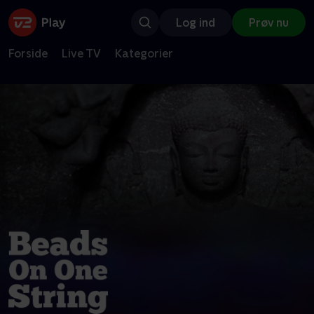
Log ind
Prøv nu
Forside
Live TV
Kategorier