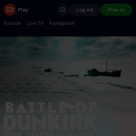
Log ind
Prøv nu
Forside
Live TV
Kategorier