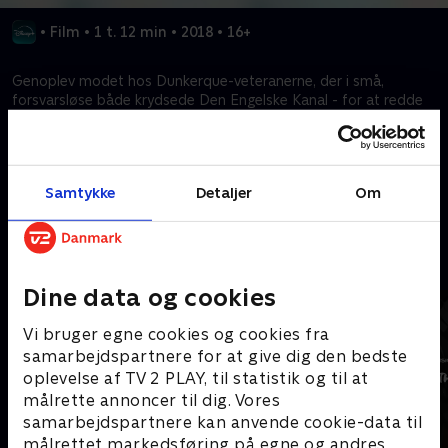
•
Film
•
1 t. 12 min
•
2018
•
16+
Genoplev modet hos Dunkerque-veteranerne, der i små,
forsvarsløse både krydsede Den Engelske Kanal - for at redde
strandede soldater fra infernoet. Hør de sande historier om
heltemod, der ændrede Anden Verdenskrig.
Samtykke
Detaljer
Om
Kræver tilkøb
Mere indhold fra Disney+
Dine data og cookies
Vi bruger egne cookies og cookies fra
samarbejdspartnere for at give dig den bedste
oplevelse af TV 2 PLAY, til statistik og til at
målrette annoncer til dig. Vores
samarbejdspartnere kan anvende cookie-data til
målrettet markedsføring på egne og andres