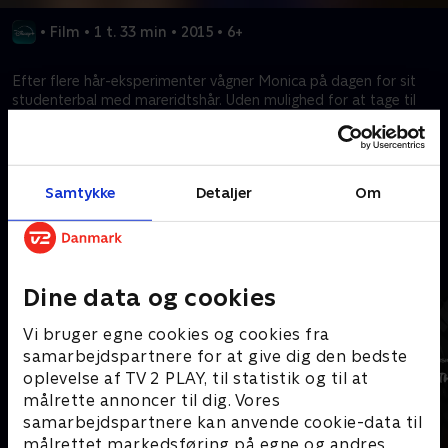
•
Film
•
1 t. 33 min
•
2015
•
6+
Efter flere hår-eksperimenter vågner Monica på dagen for sit
studenterbal med mareridtshår. Uden mulighed for at tage til
frisør må hun få hjælp fra betjenten Liz, der leder efter en dyr
halskæde.
Samtykke
Detaljer
Om
Kræver tilkøb
Mere indhold fra Disney+
Dine data og cookies
Vi bruger egne cookies og cookies fra
samarbejdspartnere for at give dig den bedste
oplevelse af TV 2 PLAY, til statistik og til at
målrette annoncer til dig. Vores
samarbejdspartnere kan anvende cookie-data til
målrettet markedsføring på egne og andres