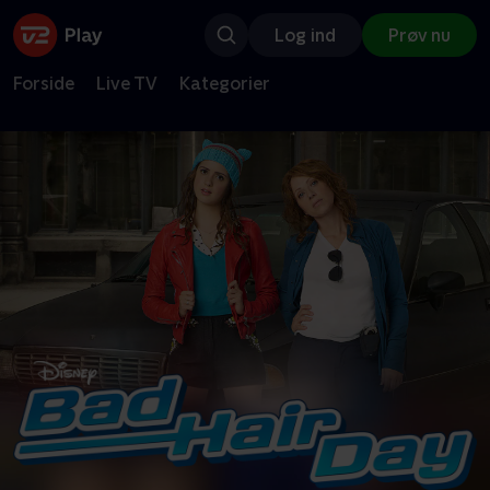
Log ind
Prøv nu
Forside
Live TV
Kategorier