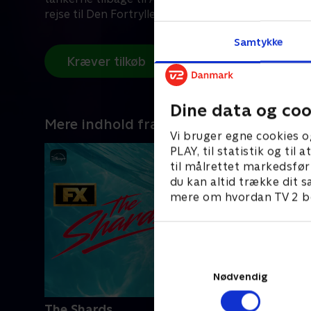
rejse til Den Fortryllede Skov. Glædelig jul fra Aren
Samtykke
Kræver tilkøb
Dine data og coo
Mere indhold fra Disney+
Vi bruger egne cookies o
PLAY, til statistik og ti
til målrettet markedsfør
du kan altid trække dit s
mere om hvordan TV 2 be
Nødvendig
The Shards