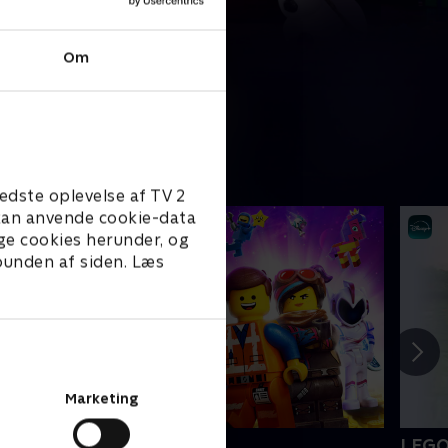
Om
edste oplevelse af TV 2
e kan anvende cookie-data
ge cookies herunder, og
 bunden af siden. Læs
Marketing
EGO filmen 2
LEGO