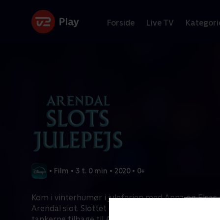
Forside
Live TV
Kategori
•
Film
•
3 t. 0 min
•
2020
•
0+
Kom i vinterhumør i juleferien med Anna og Elsas 
Arendal slot. Slottet er pyntet op med genstande,
tankerne tilbage til Anna, Elsa, Olaf, Kristoff og S