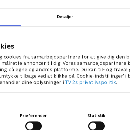
dal.
Detaljer
kies
g cookies fra samarbejdspartnere for at give dig den b
l at målrette annoncer til dig. Vores samarbejdspartner
ing på egne og andres platforme. Du kan til- og fravæl
amtykke tilbage ved at klikke på ’Cookie-indstillinger’ i
handler dine oplysninger i
TV 2s privatlivspolitik
.
Samtykkevalg
Præferencer
Statistik
Star Wars: Visions Presents - The Ninth Jedi
L