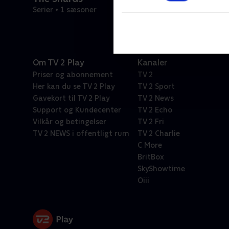
Serier • 1 sæsoner
Om TV 2 Play
Kanaler
Priser og abonnement
TV 2
Her kan du se TV 2 Play
TV 2 Sport
Gavekort til TV 2 Play
TV 2 News
Support og Kundecenter
TV 2 Echo
Vilkår og betingelser
TV 2 Fri
TV 2 NEWS i offentligt rum
TV 2 Charlie
C More
BritBox
SkyShowtime
Oiii