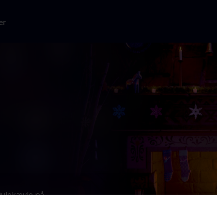
er
julekævle på
 der fører
vens seneste