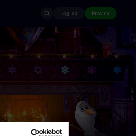
Log ind
Prøv nu