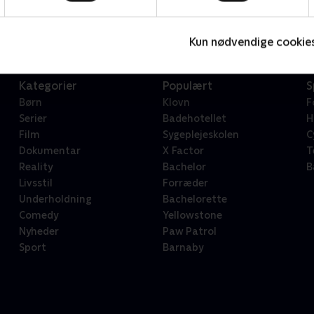
Serier • 1 sæsoner
2
Kun nødvendige cookie
Kategorier
Populært
S
Børn
Klovn
F
Serier
Badehotellet
H
Film
Sygeplejeskolen
C
Dokumentar
X Factor
T
Reality
Bachelor
B
Livsstil
Forræder
Underholdning
Bachelorette
Comedy
Yellowstone
Nyheder
Paw Patrol
Sport
Barnaby