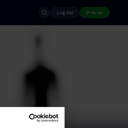
Log ind
Prøv nu