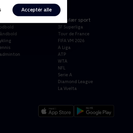
s
Acceptér alle
port
Populær sport
odbold
3F Superliga
åndbold
Tour de France
ykling
FIFA VM 2026
ennis
A Liga
adminton
ATP
WTA
NFL
Serie A
Diamond League
La Vuelta