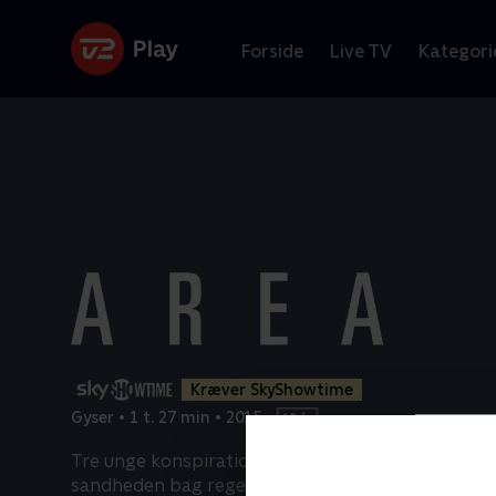
Forside
Live TV
Kategori
Kræver SkyShowtime
Gyser
•
1 t. 27 min
•
2015
•
Tre unge konspirationsteoretikere forsøger at a
sandheden bag regeringens tophemmelige sted,
..