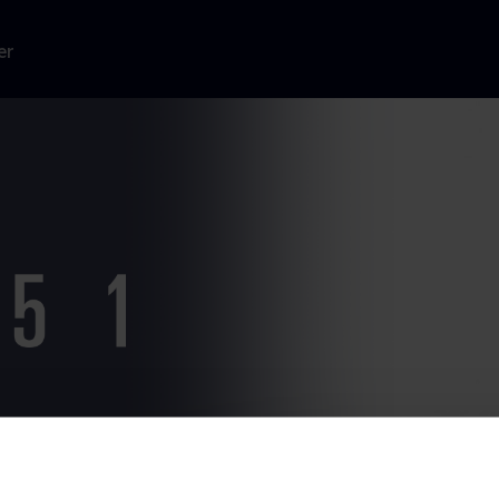
er
fdække
.
Læs mere