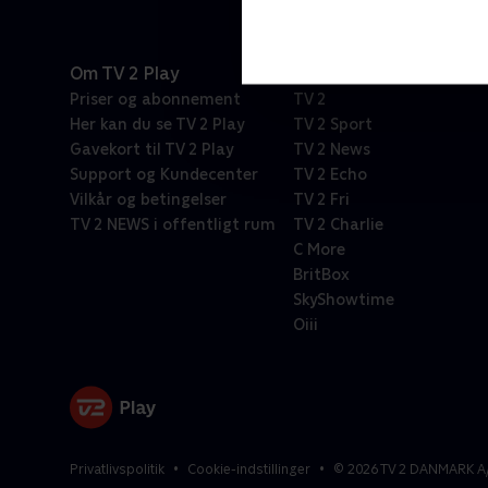
Om TV 2 Play
Kanaler
Priser og abonnement
TV 2
Her kan du se TV 2 Play
TV 2 Sport
Gavekort til TV 2 Play
TV 2 News
Support og Kundecenter
TV 2 Echo
Vilkår og betingelser
TV 2 Fri
TV 2 NEWS i offentligt rum
TV 2 Charlie
C More
BritBox
SkyShowtime
Oiii
Privatlivspolitik
Cookie-indstillinger
©
2026
TV 2 DANMARK A