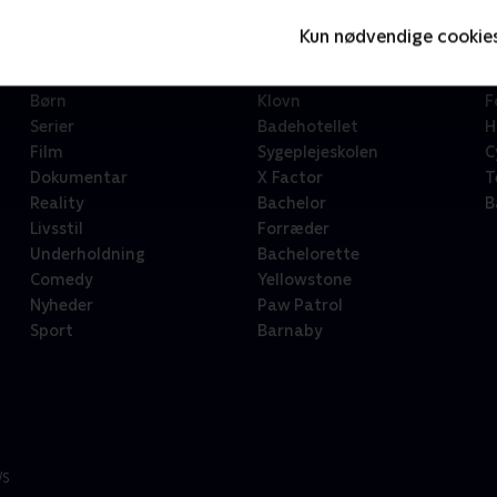
Kun nødvendige cookie
Kategorier
Populært
S
Børn
Klovn
F
Serier
Badehotellet
H
Film
Sygeplejeskolen
C
Dokumentar
X Factor
T
Reality
Bachelor
B
Livsstil
Forræder
Underholdning
Bachelorette
Comedy
Yellowstone
Nyheder
Paw Patrol
Sport
Barnaby
/S