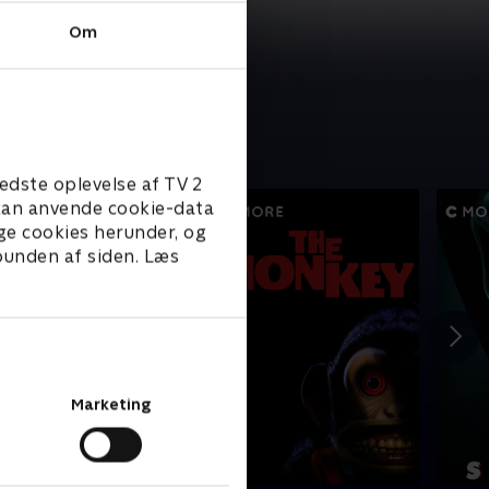
Om
edste oplevelse af TV 2
e kan anvende cookie-data
ge cookies herunder, og
 bunden af siden. Læs
Marketing