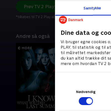
Prøv TV 2 Play*
Samtykke
*tilkøbes til TV 2 Play abonnement
Dine data og coo
Andre så også
Vi bruger egne cookies o
PLAY, til statistik og ti
til målrettet markedsfør
du kan altid trække dit s
mere om hvordan TV 2 be
Nødvendig