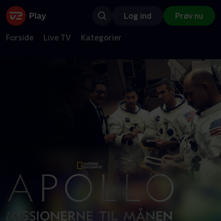
Log ind
Prøv nu
Forside
Live TV
Kategorier