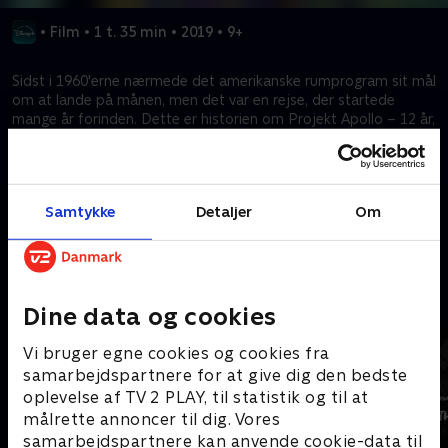
•
Film
•
1 t. 35 min
•
2019
•
9+
Sidst i 1960'erne nærmede det amerikanske rumprogram sit mål
om at lande på månen, men det var en rejse, der startede
mange år forinden. Dette er historien om Projekt Apollo – 12 år,
12 bemandede missioner, et umuligt mål. Med sjældne
arkivoptagelser og lyd kaster den bemærkelsesværdige
dokumentar nyt lys over en utrolig tid i menneskets historie.
Samtykke
Detaljer
Om
Kræver tilkøb
Mere indhold fra Disney+
Dine data og cookies
Vi bruger egne cookies og cookies fra
samarbejdspartnere for at give dig den bedste
oplevelse af TV 2 PLAY, til statistik og til at
målrette annoncer til dig. Vores
samarbejdspartnere kan anvende cookie-data til