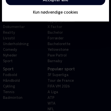
Kategorier
Populært
Børn
Klovn
Kun nødvendige cookies
Serier
Badehotellet
Film
Sygeplejeskolen
Dokumentar
X Factor
Reality
Bachelor
Livsstil
Forræder
Underholdning
Bachelorette
Comedy
Yellowstone
Nyheder
Paw Patrol
Sport
Barnaby
Sport
Populær sport
Fodbold
3F Superliga
Håndbold
Tour de France
Cykling
FIFA VM 2026
Tennis
A Liga
Badminton
ATP
WTA
NFL