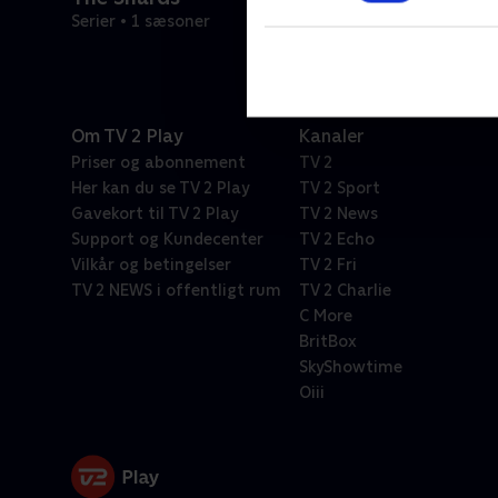
Serier • 1 sæsoner
Om TV 2 Play
Kanaler
Priser og abonnement
TV 2
Her kan du se TV 2 Play
TV 2 Sport
Gavekort til TV 2 Play
TV 2 News
Support og Kundecenter
TV 2 Echo
Vilkår og betingelser
TV 2 Fri
TV 2 NEWS i offentligt rum
TV 2 Charlie
C More
BritBox
SkyShowtime
Oiii