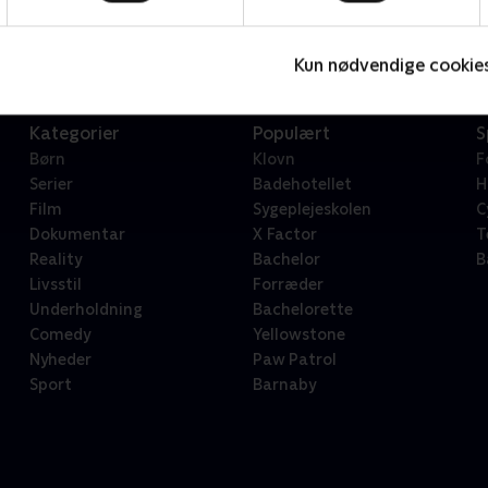
Serier • 1 sæsoner
2
Kun nødvendige cookie
Kategorier
Populært
S
Børn
Klovn
F
Serier
Badehotellet
H
Film
Sygeplejeskolen
C
Dokumentar
X Factor
T
Reality
Bachelor
B
Livsstil
Forræder
Underholdning
Bachelorette
Comedy
Yellowstone
Nyheder
Paw Patrol
Sport
Barnaby