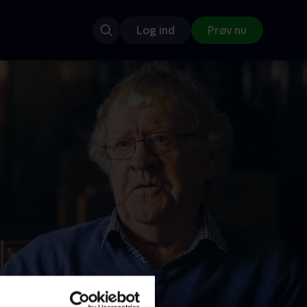
Log ind
Prøv nu