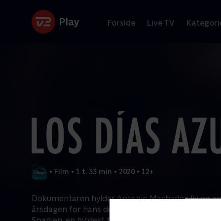
Forside
Live TV
Kategori
•
Film
•
1 t. 33 min
•
2020
•
12+
Dokumentaren hylder Antonio Machados liv og ar
årsdagen for hans død. Poetens liv symboliserer 
Spanien, en hyldest til kulturens betydning for fr