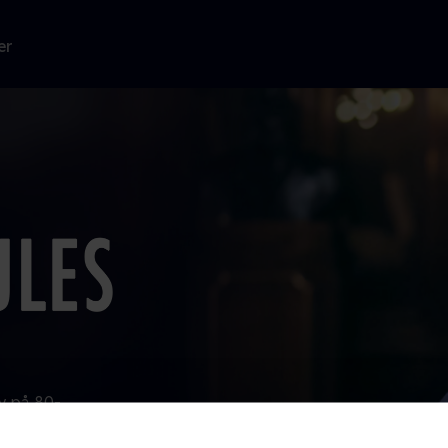
er
v på 80-
det tabte
emskridt og