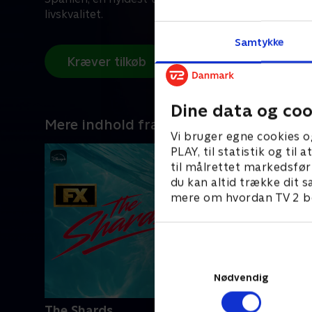
livskvalitet.
Samtykke
Kræver tilkøb
Dine data og coo
Mere indhold fra Disney+
Vi bruger egne cookies o
PLAY, til statistik og ti
til målrettet markedsfør
du kan altid trække dit s
mere om hvordan TV 2 be
Nødvendig
The Shards