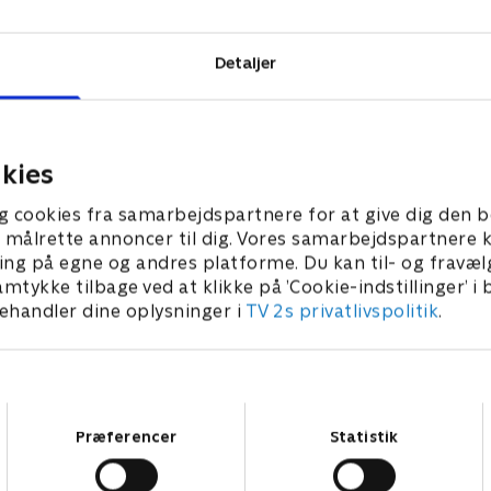
Detaljer
kies
g cookies fra samarbejdspartnere for at give dig den b
l at målrette annoncer til dig. Vores samarbejdspartner
ing på egne og andres platforme. Du kan til- og fravæl
amtykke tilbage ved at klikke på ’Cookie-indstillinger’ i
handler dine oplysninger i
TV 2s privatlivspolitik
.
Samtykkevalg
Præferencer
Statistik
Star Wars: Visions Presents - The Ninth Jedi
L