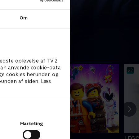
Om
edste oplevelse af TV 2
e kan anvende cookie-data
ge cookies herunder, og
 bunden af siden. Læs
Marketing
EGO filmen 2
LEGO