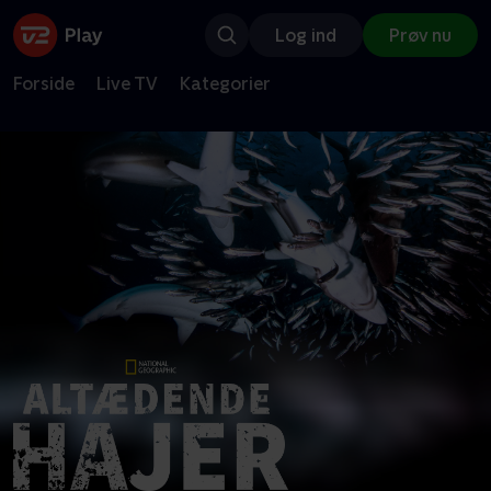
Log ind
Prøv nu
Forside
Live TV
Kategorier