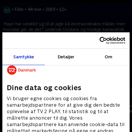
•
Film
•
44 min
•
2019
•
12+
Hajer har udviklet sig til at jage på ekstraordinære måder, men
hvordan gør de det? Ledende forskere og modige kamerafolk
forsøger at genopleve fem af verdens store
fodringsbegivenheder.
Samtykke
Detaljer
Om
Kræver tilkøb
Mere indhold fra Disney+
Dine data og cookies
Vi bruger egne cookies og cookies fra
samarbejdspartnere for at give dig den bedste
oplevelse af TV 2 PLAY, til statistik og til at
målrette annoncer til dig. Vores
samarbejdspartnere kan anvende cookie-data til
målrettet markedsføring på egne og andres