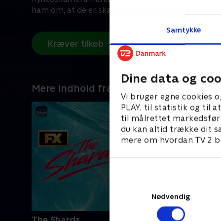
ham om, at de er skabt for hinanden.
Samtykke
Kræver tilkøb
Dine data og coo
Mere indhold fra Disney+
Vi bruger egne cookies o
PLAY, til statistik og ti
til målrettet markedsfør
du kan altid trække dit s
mere om hvordan TV 2 be
Nødvendig
The Shards