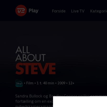
Forside
Live TV
Kategori
•
Film
•
1 t. 40 min
•
2009
•
12+
Sandra Bullock og Bradley Cooper spiller sammen 
fortælling om en excentrisk kvinde, der jagter en
nyhedskameramand landet rundt og forsøger at 