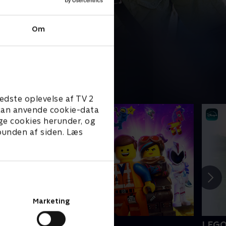
Om
edste oplevelse af TV 2
e kan anvende cookie-data
ge cookies herunder, og
 bunden af siden. Læs
Marketing
EGO filmen 2
LEGO