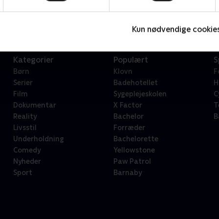
Serier • 1 sæsoner
2
Kun nødvendige cookie
Kategorier
Populært
S
Børn
Klovn
F
Serier
Badehotellet
H
Film
Sygeplejeskolen
C
Dokumentar
X Factor
T
Reality
Bachelor
B
Livsstil
Forræder
Underholdning
Bachelorette
Comedy
Yellowstone
Nyheder
Paw Patrol
Sport
Barnaby