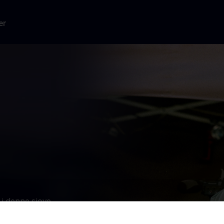
er
i denne sjove
overbevise