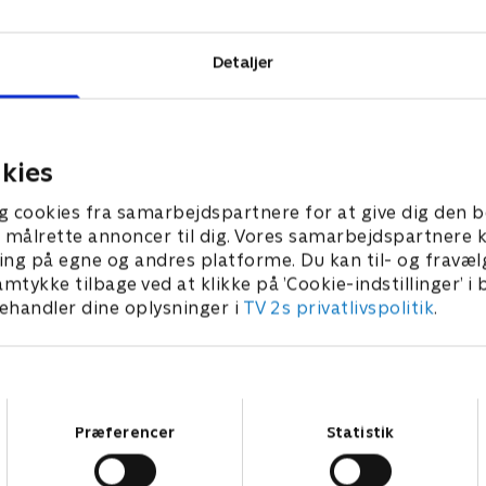
Detaljer
kies
g cookies fra samarbejdspartnere for at give dig den b
l at målrette annoncer til dig. Vores samarbejdspartner
ing på egne og andres platforme. Du kan til- og fravæl
amtykke tilbage ved at klikke på ’Cookie-indstillinger’ i
handler dine oplysninger i
TV 2s privatlivspolitik
.
Samtykkevalg
Præferencer
Statistik
Star Wars: Visions Presents - The Ninth Jedi
L