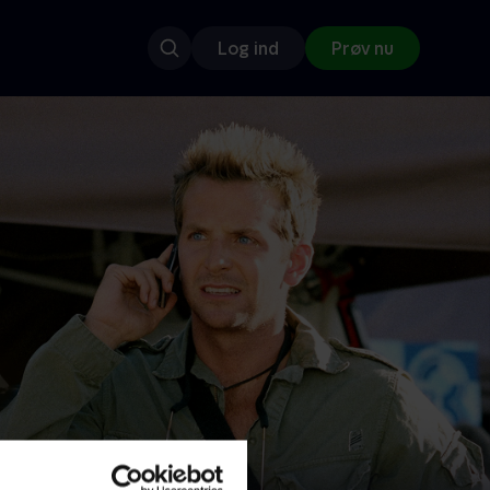
Log ind
Prøv nu