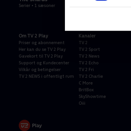
Serier • 1 sæsoner
Om TV 2 Play
Kanaler
Priser og abonnement
TV 2
Her kan du se TV 2 Play
TV 2 Sport
Gavekort til TV 2 Play
TV 2 News
Support og Kundecenter
TV 2 Echo
Vilkår og betingelser
TV 2 Fri
TV 2 NEWS i offentligt rum
TV 2 Charlie
C More
BritBox
SkyShowtime
Oiii