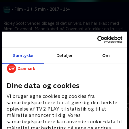
•
Film
•
2 t. 3 min
•
2017
•
16+
Ridley Scott vender tilbage til det univers, han har skabt med
Alien: Covenant. Mandskabet på Covenant afdækker en trussel,
som de ikke kunne have forestillet sig, og begiver sig ud på en
rystende flugt.
Samtykke
Detaljer
Om
Kræver tilkøb
Mere indhold fra Disney+
Dine data og cookies
Vi bruger egne cookies og cookies fra
samarbejdspartnere for at give dig den bedste
oplevelse af TV 2 PLAY, til statistik og til at
målrette annoncer til dig. Vores
samarbejdspartnere kan anvende cookie-data til
målrettet markedsføring på egne og andres