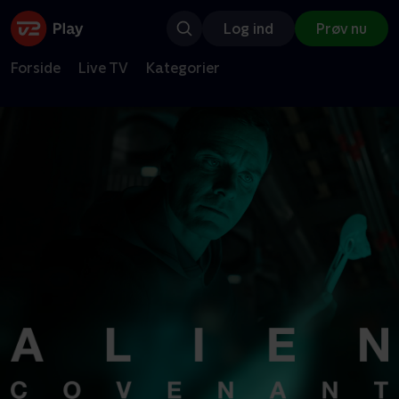
Log ind
Prøv nu
Forside
Live TV
Kategorier