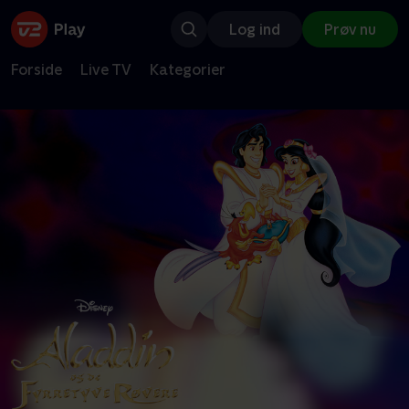
Log ind
Prøv nu
Forside
Live TV
Kategorier