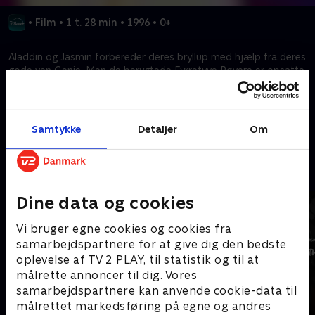
•
Film
•
1 t. 28 min
•
1996
•
0+
Aladdin og Jasmin forbereder deres bryllup med hjælp fra deres
gode ven Genie. Men de berygtede Fyrretyve Røvere er opsatte
på at ødelægge festen.
Kræver tilkøb
Samtykke
Detaljer
Om
Mere indhold fra Disney+
Dine data og cookies
Vi bruger egne cookies og cookies fra
samarbejdspartnere for at give dig den bedste
oplevelse af TV 2 PLAY, til statistik og til at
målrette annoncer til dig. Vores
samarbejdspartnere kan anvende cookie-data til
målrettet markedsføring på egne og andres