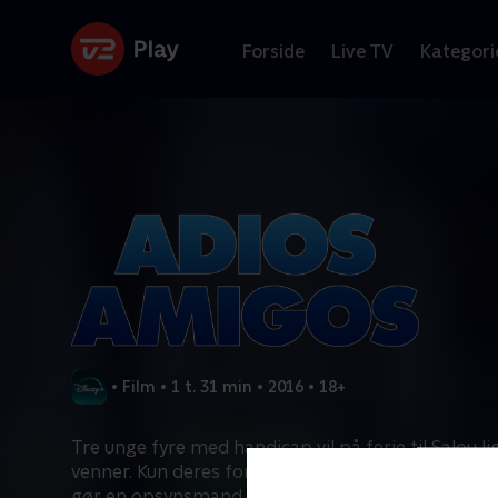
Forside
Live TV
Kategori
•
Film
•
1 t. 31 min
•
2016
•
18+
Tre unge fyre med handicap vil på ferie til Salou 
venner. Kun deres forældre spænder ben for denn
gør en opsynsmand, som de finder på internett