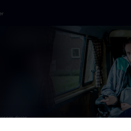
er
ligesom deres
e idé. Men så
et, drømmen