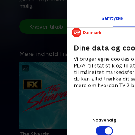
mulig.
Samtykke
Kræver tilkøb
Dine data og coo
Mere indhold fra Disney+
Vi bruger egne cookies o
PLAY, til statistik og ti
til målrettet markedsfør
du kan altid trække dit s
mere om hvordan TV 2 be
Nødvendig
The Shards