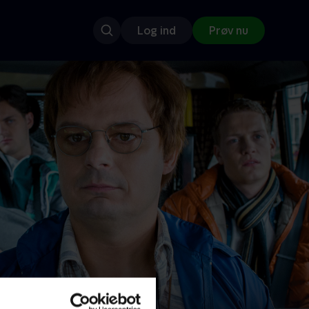
Log ind
Prøv nu