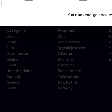
Serier • 1 sæsoner
2
Kun nødvendige cookie
Kategorier
Populært
S
Børn
Klovn
F
Serier
Badehotellet
H
Film
Sygeplejeskolen
C
Dokumentar
X Factor
T
Reality
Bachelor
B
Livsstil
Forræder
Underholdning
Bachelorette
Comedy
Yellowstone
Nyheder
Paw Patrol
Sport
Barnaby