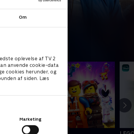
Om
edste oplevelse af TV 2
e kan anvende cookie-data
ge cookies herunder, og
 bunden af siden. Læs
Marketing
EGO filmen 2
LEGO