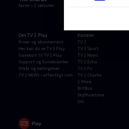
Serier • 1 sæsoner
Om TV 2 Play
Kanaler
Priser og abonnement
TV 2
Her kan du se TV 2 Play
TV 2 Sport
Gavekort til TV 2 Play
TV 2 News
Support og Kundecenter
TV 2 Echo
Vilkår og betingelser
TV 2 Fri
TV 2 NEWS i offentligt rum
TV 2 Charlie
C More
BritBox
SkyShowtime
Oiii