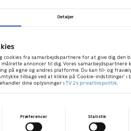
Detaljer
kies
g cookies fra samarbejdspartnere for at give dig den b
l at målrette annoncer til dig. Vores samarbejdspartner
ing på egne og andres platforme. Du kan til- og fravæl
amtykke tilbage ved at klikke på ’Cookie-indstillinger’ i
handler dine oplysninger i
TV 2s privatlivspolitik
.
Samtykkevalg
Præferencer
Statistik
Star Wars: Visions Presents - The Ninth Jedi
L